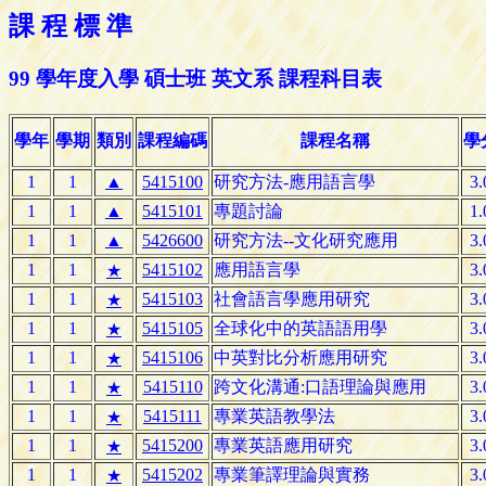
課 程 標 準
99 學年度入學 碩士班 英文系 課程科目表
學年
學期
類別
課程編碼
課程名稱
學
1
1
▲
5415100
研究方法-應用語言學
3.
1
1
▲
5415101
專題討論
1.
1
1
▲
5426600
研究方法--文化研究應用
3.
1
1
5415102
應用語言學
3.
★
1
1
5415103
社會語言學應用研究
3.
★
1
1
5415105
全球化中的英語語用學
3.
★
1
1
5415106
中英對比分析應用研究
3.
★
1
1
5415110
跨文化溝通:口語理論與應用
3.
★
1
1
5415111
專業英語教學法
3.
★
1
1
5415200
專業英語應用研究
3.
★
1
1
5415202
專業筆譯理論與實務
3.
★