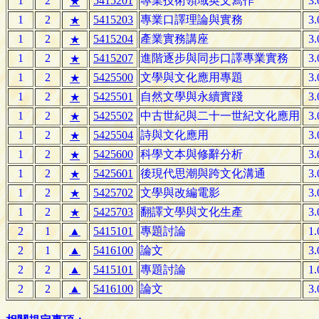
1
2
5415201
專業技術領域英文寫作
3.
★
1
2
5415203
專業口譯理論與實務
3.
★
1
2
5415204
產業實務講座
3.
★
1
2
5415207
進階逐步與同步口譯專業實務
3.
★
1
2
5425500
文學與文化應用專題
3.
★
1
2
5425501
自然文學與永續實踐
3.
★
1
2
5425502
中古世紀與二十一世紀文化應用
3.
★
1
2
5425504
詩與文化應用
3.
★
1
2
5425600
科學文本與修辭分析
3.
★
1
2
5425601
後現代思潮與跨文化溝通
3.
★
1
2
5425702
文學與改編電影
3.
★
1
2
5425703
翻譯文學與文化生產
3.
★
2
1
▲
5415101
專題討論
1.
2
1
▲
5416100
論文
3.
2
2
▲
5415101
專題討論
1.
2
2
▲
5416100
論文
3.