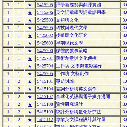
1
1
5415205
譯學新趨勢與翻譯實踐
3.
★
1
1
5415206
英文詞彙學與詞彙語用學
3.
★
1
1
5425503
文類與文化
3.
★
1
1
5425505
科技與現代文學
3.
★
1
1
5425602
後殖民文化研究
3.
★
1
1
5425603
早期現代文學
3.
★
1
1
5425700
媒體的敘事策略
3.
★
1
1
5425701
藝術創意與文化傳播
3.
★
1
1
5425704
工作坊:文學與電影製作
3.
★
1
1
5425705
工作坊:文藝創作
3.
★
1
2
▲
5415101
專題討論
1.
1
2
5415104
言詞分析與英文寫作
3.
★
1
2
5415107
全球化英語與電子媒介溝通
3.
★
1
2
5415108
質性研究設計
3.
★
1
2
5415109
統計分析與量化研究法
3.
★
1
2
5415112
專業英文課程設計與評量
3.
★