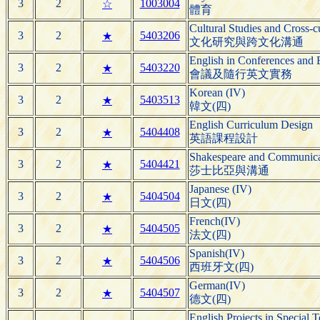
3
2
1003004
☆
體育
Cultural Studies and Cross-
3
2
5403206
★
文化研究與跨文化溝通
English in Conferences and 
3
2
5403220
★
會議及隨行英文實務
Korean (IV)
3
2
5403513
★
韓文(四)
English Curriculum Design
3
2
5404408
★
英語課程設計
Shakespeare and Communica
3
2
5404421
★
莎士比亞與溝通
Japanese (IV)
3
2
5404504
★
日文(四)
French(IV)
3
2
5404505
★
法文(四)
Spanish(IV)
3
2
5404506
★
西班牙文(四)
German(IV)
3
2
5404507
★
德文(四)
English Projects in Special T