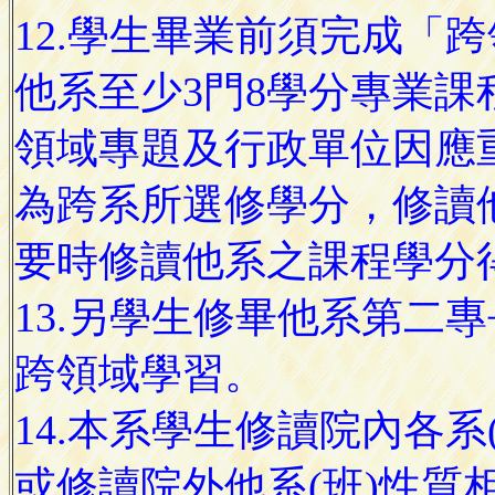
12.學生畢業前須完成「
他系至少3門8學分專業課
領域專題及行政單位因應
為跨系所選修學分，修讀
要時修讀他系之課程學分
13.另學生修畢他系第二
跨領域學習。
14.本系學生修讀院內各
或修讀院外他系(班)性質