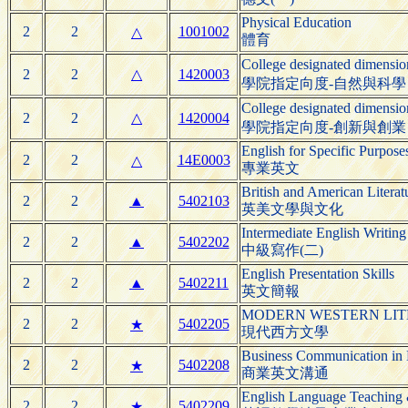
Physical Education
2
2
1001002
△
體育
College designated dimensi
2
2
△
1420003
學院指定向度-自然與科學
College designated dimensi
2
2
△
1420004
學院指定向度-創新與創業
English for Specific Purpos
2
2
14E0003
△
專業英文
British and American Literat
2
2
▲
5402103
英美文學與文化
Intermediate English Writing 
2
2
▲
5402202
中級寫作(二)
English Presentation Skills
2
2
▲
5402211
英文簡報
MODERN WESTERN LI
2
2
5402205
★
現代西方文學
Business Communication in 
2
2
5402208
★
商業英文溝通
English Language Teaching &
2
2
5402209
★