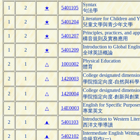
Syntax
1
2
5401105
★
句法學
Literature for Children and 
1
2
5401204
★
兒童文學與青少年文學
Principles, practices, and app
1
2
5401207
★
構音規則及實務應用
Introduction to Global Engli
1
2
5401209
★
全球英語概論
Physical Education
2
1
1001002
△
體育
College designated dimensi
2
1
△
1420003
學院指定向度-自然與科學
College designated dimensi
2
1
△
1420004
學院指定向度-創新與創業
English for Specific Purpos
2
1
14E0003
△
專業英文
Introduction to Western Liter
2
1
▲
5401103
西洋文學導讀
Intermediate English Writing 
2
1
▲
5402102
中級寫作(一)