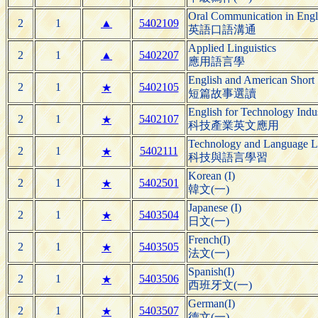
Oral Communication in Engl
2
1
▲
5402109
英語口語溝通
Applied Linguistics
2
1
▲
5402207
應用語言學
English and American Short 
2
1
5402105
★
短篇故事選讀
English for Technology Indu
2
1
5402107
★
科技產業英文應用
Technology and Language L
2
1
5402111
★
科技與語言學習
Korean (I)
2
1
5402501
★
韓文(一)
Japanese (I)
2
1
5403504
★
日文(一)
French(I)
2
1
5403505
★
法文(一)
Spanish(I)
2
1
5403506
★
西班牙文(一)
German(I)
2
1
5403507
★
德文(一)