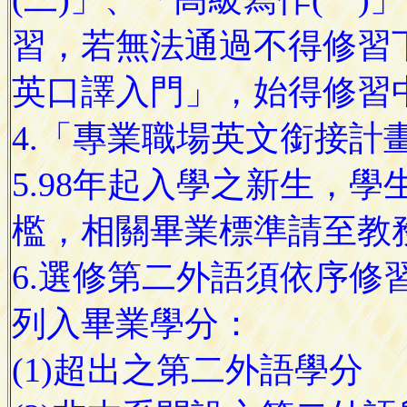
習，若無法通過不得修習
英口譯入門」，始得修習
4.「專業職場英文銜接計
5.98年起入學之新生，
檻，相關畢業標準請至教
6.選修第二外語須依序修
列入畢業學分：
(1)超出之第二外語學分