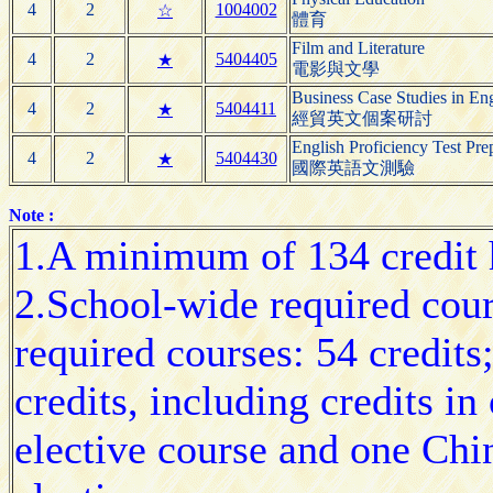
4
2
1004002
☆
體育
Film and Literature
4
2
5404405
★
電影與文學
Business Case Studies in Eng
4
2
5404411
★
經貿英文個案研討
English Proficiency Test Pre
4
2
5404430
★
國際英語文測驗
Note :
1.A minimum of 134 credit h
2.School-wide required cours
required courses: 54 credits
credits, including credits i
elective course and one Chi