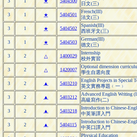
3
1
★
5404500
日文(三)
French(III)
3
1
5404501
★
法文(三)
Spanish(III)
3
1
5404502
★
西班牙文(三)
German(III)
3
1
5404503
★
德文(三)
Internship
3
2
1400029
△
校外實習
Optional dimension curricul
3
2
1420007
△
學生自選向度
English Projects in Special T
3
2
▲
5403210
英文實務專題﹙一﹚
Advanced English Writing (I
3
2
▲
5403212
高級寫作(二)
Introduction to Chinese-Engl
3
2
▲
5403218
中英筆譯入門
Introduction to Chinese-Engl
3
2
▲
5404115
中英口譯入門
Physical Education