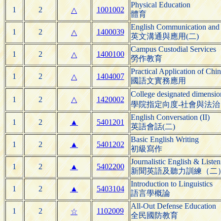
Physical Education
1
2
1001002
△
體育
English Communication and 
1
2
1400039
△
英文溝通與應用(二)
Campus Custodial Services
1
2
1400100
△
勞作教育
Practical Application of Ch
1
2
1404007
△
國語文實務應用
College designated dimensi
1
2
△
1420002
學院指定向度-社會與法治
English Conversation (II)
1
2
▲
5401201
英語會話(二)
Basic English Writing
1
2
▲
5401202
初級寫作
Journalistic English & Listen
1
2
▲
5402200
新聞英語及聽力訓練（二
Introduction to Linguistics
1
2
▲
5403104
語言學概論
All-Out Defense Education
1
2
1102009
☆
全民國防教育