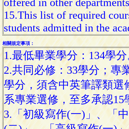
offered in other department
15.This list of required cour
students admitted in the ac
相關規定事項：
1.最低畢業學分：134學分
2.共同必修：33學分；專
學分，須含中英筆譯類選
系專業選修，至多承認15
3.「初級寫作(一)」、「
(二)」、「高級寫作(一)