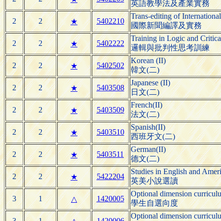
英語教學法及產業實務
Trans-editing of Internation
2
2
5402210
★
國際新聞編譯及實務
Training in Logic and Critic
2
2
5402222
★
邏輯與批判性思考訓練
Korean (II)
2
2
5402502
★
韓文(二)
Japanese (II)
2
2
5403508
★
日文(二)
French(II)
2
2
5403509
★
法文(二)
Spanish(II)
2
2
5403510
★
西班牙文(二)
German(II)
2
2
5403511
★
德文(二)
Studies in English and Ameri
2
2
5422204
★
英美小說選讀
Optional dimension curricul
3
1
1420005
△
學生自選向度
Optional dimension curricul
3
1
1420006