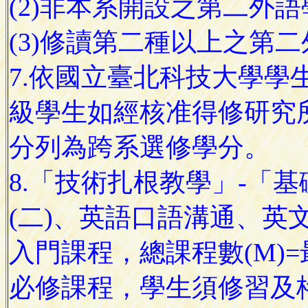
(2)非本系開設之第二外語
(3)修讀第二種以上之第
7.依國立臺北科技大學學
級學生如經核准得修研究
分列為跨系選修學分。
8.「技術扎根教學」-「
(二)、英語口語溝通、英
入門課程，總課程數(M)=
必修課程，學生須修習及