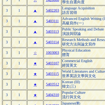
△
學生自選向度
Language Acquisition
3
1
▲
5402203
語言習得
Advanced English Writing (I
3
1
▲
5403111
高級寫作(一）
Public Speaking and Debate
3
1
▲
5403113
演說與辯論
Research Methods and Resea
3
1
▲
5403114
研究方法與論文寫作
Physical Education
3
1
1003003
☆
體育
Commercial English
3
1
5403107
★
經貿英文
World Literatures and Cultur
3
1
5403115
★
世界英語文學與文化
Korean (III)
3
1
5403512
★
韓文(三)
Popular Culture
3
1
5404310
★
流行與文化
Japanese(Ⅲ)