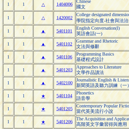
Chinese
1
1
1404006
△
國文
College designated dimensi
1
1
△
1420002
學院指定向度-社會與法治
English Conversation(I)
1
1
▲
5401101
英語會話(一)
Grammar and Rhetoric
1
1
▲
5401102
文法與修辭
Programming Basics
1
1
▲
5401106
基礎程式設計
Approaches to Literature
1
1
▲
5401203
文學作品讀法
Journalistic English & Listen
1
1
▲
5402100
新聞英語及聽力訓練（一
Phonetics
1
1
5401104
★
語音學
Contemporary Popular Ficti
1
1
5401205
★
當代英美流行小說
The Acquisition and Applica
1
1
5401206
★
高階英文字彙習得與應用