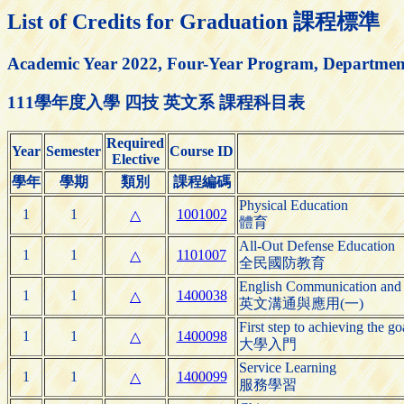
List of Credits for Graduation 課程標準
Academic Year 2022, Four-Year Program, Department
111學年度入學 四技 英文系 課程科目表
Required
Year
Semester
Course ID
Elective
學年
學期
類別
課程編碼
Physical Education
1
1
1001002
△
體育
All-Out Defense Education
1
1
1101007
△
全民國防教育
English Communication and 
1
1
1400038
△
英文溝通與應用(一)
First step to achieving the go
1
1
1400098
△
大學入門
Service Learning
1
1
1400099
△
服務學習