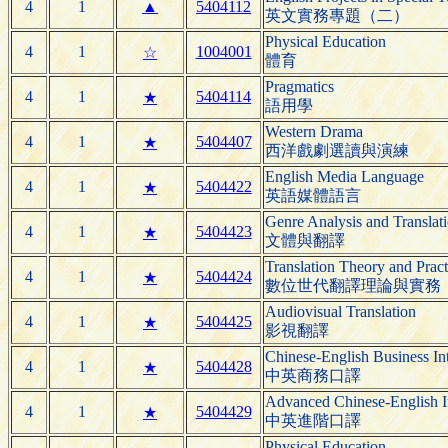
4
1
▲
5404112
英文實務專題（二）
Physical Education
4
1
1004001
☆
體育
Pragmatics
4
1
5404114
★
語用學
Western Drama
4
1
5404407
★
西洋戲劇選讀與演練
English Media Language
4
1
5404422
★
英語媒體語言
Genre Analysis and Translat
4
1
5404423
★
文體與翻譯
Translation Theory and Pract
4
1
5404424
★
數位世代翻譯理論與實務
Audiovisual Translation
4
1
5404425
★
影視翻譯
Chinese-English Business Int
4
1
5404428
★
中英商務口譯
Advanced Chinese-English In
4
1
5404429
★
中英進階口譯
Physical Education