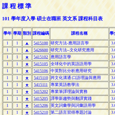
課 程 標 準
101 學年度入學 碩士在職班 英文系 課程科目表
學年
學期
類別
課程編碼
課程名稱
學
1
1
▲
5415100
研究方法-應用語言學
3.
1
1
▲
5426600
研究方法--文化研究應用
3.
1
1
5415102
應用語言學
3.
★
1
1
5415105
全球化中的英語語用學
3.
★
1
1
5415106
中英對比分析應用研究
3.
★
1
1
5415110
跨文化溝通:口語理論與應用
3.
★
1
1
5415111
專業英語教學法
3.
★
1
1
5415202
專業筆譯理論與實務
3.
★
1
1
5415205
譯學新趨勢與翻譯實踐
3.
★
1
1
5415206
英文詞彙學與詞彙語用學
3.
★
1
1
5415210
第二語言習得專題討論
3.
★