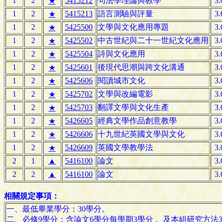
1
2
5415212
句法學理論與教學
3.
★
1
2
5415213
語言測驗與評量
3.
★
1
2
5425500
文學與文化應用專題
3.
★
1
2
5425502
中古世紀與二十一世紀文化應用
3.
★
1
2
5425504
詩與文化應用
3.
★
1
2
5425601
後現代思潮與跨文化溝通
3.
★
1
2
5425606
閱讀城市文化
3.
★
1
2
5425702
文學與改編電影
3.
★
1
2
5425703
翻譯文學與文化生產
3.
★
1
2
5426605
經典文學作品創意教學
3.
★
1
2
5426606
十九世紀英國文學與文化
3.
★
1
2
5426609
英國文學教學法
3.
★
2
1
▲
5416100
論文
3.
2
2
▲
5416100
論文
3.
相關規定事項：
一、最低畢業學分：30學分。
二、必修9學分：含論文6學分每學期3學分 。及本組研究方法