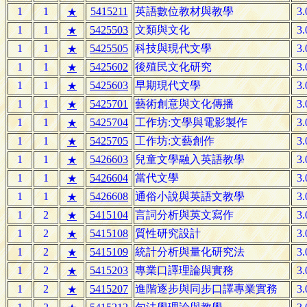
1
1
5415211
英語數位教材與教學
3.
★
1
1
5425503
文類與文化
3.
★
1
1
5425505
科技與現代文學
3.
★
1
1
5425602
後殖民文化研究
3.
★
1
1
5425603
早期現代文學
3.
★
1
1
5425701
藝術創意與文化傳播
3.
★
1
1
5425704
工作坊:文學與電影製作
3.
★
1
1
5425705
工作坊:文藝創作
3.
★
1
1
5426603
兒童文學融入英語教學
3.
★
1
1
5426604
當代文學
3.
★
1
1
5426608
通俗小說與英語文教學
3.
★
1
2
5415104
言詞分析與英文寫作
3.
★
1
2
5415108
質性研究設計
3.
★
1
2
5415109
統計分析與量化研究法
3.
★
1
2
5415203
專業口譯理論與實務
3.
★
1
2
5415207
進階逐步與同步口譯專業實務
3.
★