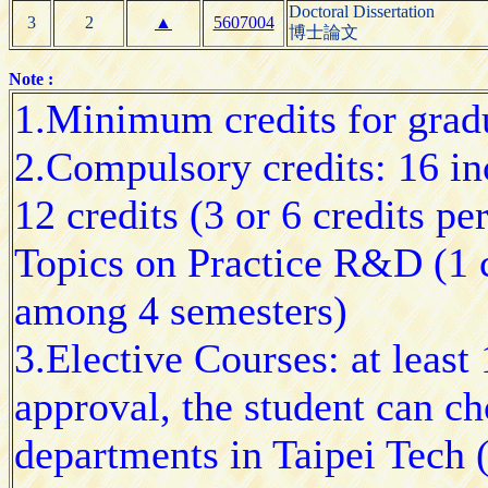
Doctoral Dissertation
3
2
▲
5607004
博士論文
Note :
1.Minimum credits for gradu
2.Compulsory credits: 16 in
12 credits (3 or 6 credits pe
Topics on Practice R&D (1 c
among 4 semesters)
3.Elective Courses: at least 
approval, the student can ch
departments in Taipei Tech (