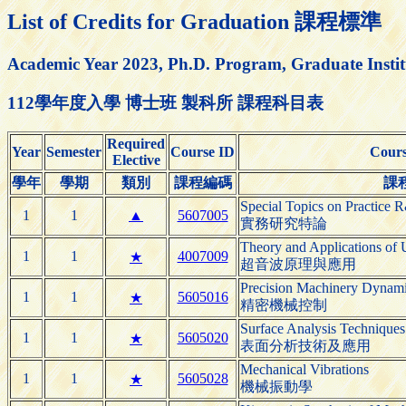
List of Credits for Graduation 課程標準
Academic Year 2023, Ph.D. Program, Graduate Insti
112學年度入學 博士班 製科所 課程科目表
Required
Year
Semester
Course ID
Cour
Elective
學年
學期
類別
課程編碼
課
Special Topics on Practice
1
1
▲
5607005
實務研究特論
Theory and Applications of U
1
1
4007009
★
超音波原理與應用
Precision Machinery Dynami
1
1
5605016
★
精密機械控制
Surface Analysis Techniques
1
1
5605020
★
表面分析技術及應用
Mechanical Vibrations
1
1
5605028
★
機械振動學