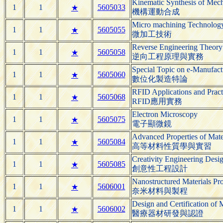
Kinematic Synthesis of Mec
1
1
5605033
★
機構運動合成
Micro machining Technolog
1
1
5605055
★
微加工技術
Reverse Engineering Theory 
1
1
5605058
★
逆向工程原理與實務
Special Topic on e-Manufact
1
1
5605060
★
數位化製造特論
RFID Applications and Pract
1
1
5605068
★
RFID應用實務
Electron Microscopy
1
1
5605075
★
電子顯微鏡
Advanced Properties of Mater
1
1
5605084
★
高等材料性質學與實習
Creativity Engineering Desi
1
1
5605085
★
創意性工程設計
Nanostructured Materials Pr
1
1
5606001
★
奈米材料與製程
Design and Certification of 
1
1
5606002
★
醫療器材研發與認證