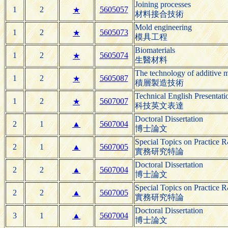
Joining processes
1
2
5605057
★
材料接合技術
Mold engineering
1
2
5605073
★
模具工程
Biomaterials
1
2
5605074
★
生醫材料
The technology of additive 
1
2
5605087
★
積層製造技術
Technical English Presentati
1
2
5607007
★
科技英文表達
Doctoral Dissertation
2
1
▲
5607004
博士論文
Special Topics on Practice
2
1
▲
5607005
實務研究特論
Doctoral Dissertation
2
2
▲
5607004
博士論文
Special Topics on Practice
2
2
▲
5607005
實務研究特論
Doctoral Dissertation
3
1
▲
5607004
博士論文