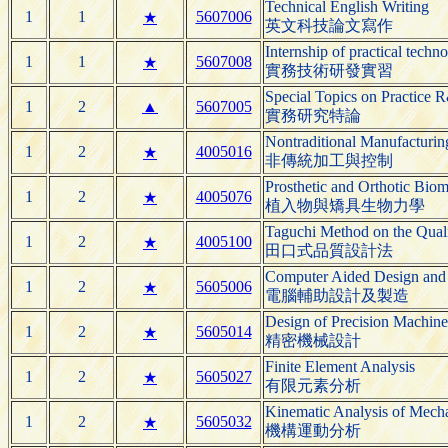
Technical English Writing
1
1
5607006
★
英文科技論文寫作
Internship of practical tech
1
1
5607008
★
實務技術研發實習
Special Topics on Practice
1
2
▲
5607005
實務研究特論
Nontraditional Manufacturin
1
2
4005016
★
非傳統加工與控制
Prosthetic and Orthotic Bio
1
2
4005076
★
植入物與矯具生物力學
Taguchi Method on the Qual
1
2
4005100
★
田口式品質設計法
Computer Aided Design and
1
2
5605006
★
電腦輔助設計及製造
Design of Precision Machine
1
2
5605014
★
精密機械設計
Finite Element Analysis
1
2
5605027
★
有限元素分析
Kinematic Analysis of Mech
1
2
5605032
★
機構運動分析