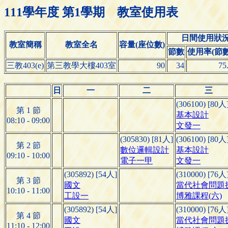
111學年度 第1學期 教室使用表
日間使用狀
教室簡稱
教室全名
容量(座位數)
節數
使用率(節數/
三教403(e)
第三教學大樓403室
90
34
75
日
一
二
三
(306100) [80人
第 1 節
基本設計
08:10 - 09:00
文發一
(305830) [81人]
(306100) [80人
第 2 節
數位邏輯設計
基本設計
09:10 - 10:00
電子一甲
文發一
(305892) [54人]
(310000) [76人
第 3 節
國文
當代社會問題
10:10 - 11:00
工設一
博雅課程(六)
(305892) [54人]
(310000) [76人
第 4 節
國文
當代社會問題
11:10 - 12:00