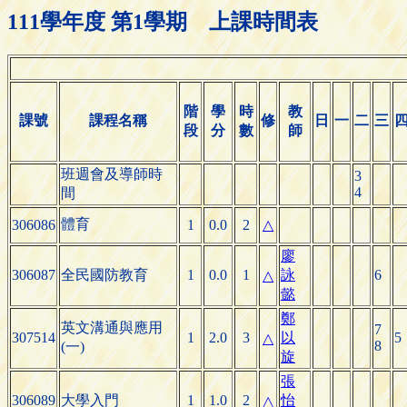
111學年度 第1學期 上課時間表
階
學
時
教
課號
課程名稱
修
日
一
二
三
段
分
數
師
班週會及導師時
3
4
間
體育
306086
1
0.0
2
△
廖
306087
全民國防教育
1
0.0
1
詠
6
△
懿
鄭
英文溝通與應用
7
307514
1
2.0
3
以
5
△
8
(一)
旋
張
306089
大學入門
1
1.0
2
怡
△