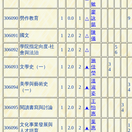
敏
廖
306090
勞作教育
1
0.0
1
詠
9
△
懿
陳
國文
306091
1
2.0
2
△
儀
學院指定向度-社
5
306092
1
2.0
2
△
6
會與法治
施
3
306093
文學史（一）
1
2.0
2
▲
佳
4
瑩
溫
美學與藝術史
3
306094
1
2.0
2
▲
淑
4
（一）
姿
王
3
306095
閱讀書寫與討論
1
2.0
2
▲
怡
4
惠
葉
文化事業發展與
1
306096
1
2.0
2
▲
惠
2
人才培育