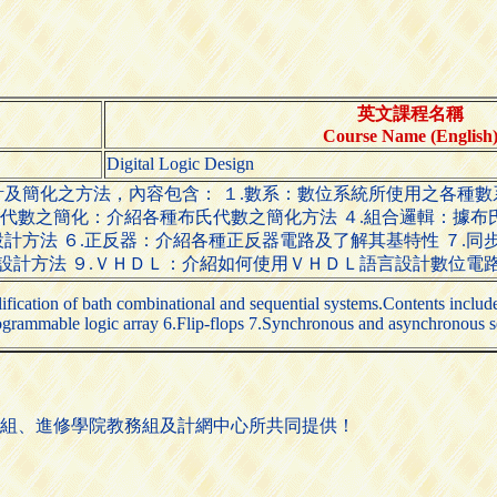
英文課程名稱
Course Name (English
Digital Logic Design
及簡化之方法，內容包含： １.數系：數位系統所使用之各種數
氏代數之簡化：介紹各種布氏代數之簡化方法 ４.組合邏輯：據布
計方法 ６.正反器：介紹各種正反器電路及了解其基特性 ７.
之設計方法 ９.ＶＨＤＬ：介紹如何使用ＶＨＤＬ語言設計數位電
lification of bath combinational and sequential systems.Contents incl
ogrammable logic array 6.Flip-flops 7.Synchronous and asynchronous 
組、進修學院教務組及計網中心所共同提供！