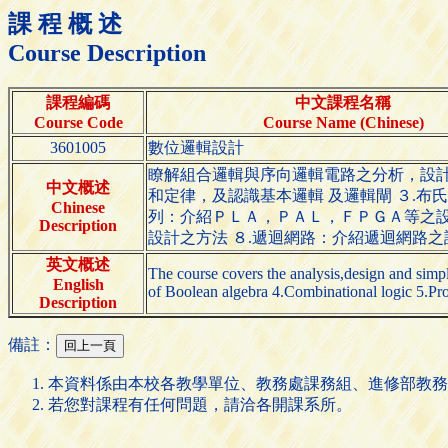
課 程 概 述
Course Description
課程編碼
中文課程名稱
Course Code
Course Name (Chinese)
3601005
數位邏輯設計
瞭解組合邏輯與序向邏輯電路之分析，設計
中文概述
和定律，及認識基本邏輯 及邏輯閘 ３.布
Chinese
列：介紹ＰＬＡ，ＰＡＬ，ＦＰＧＡ等之設
Description
設計之方法 ８.遞迴網路：介紹遞迴網路
英文概述
The course covers the analysis,design and simp
English
of Boolean algebra 4.Combinational logic 5.Pr
Description
備註：
本資料係由本校各教學單位、教務處課務組、進修部教務
若您對課程有任何問題，請洽各開課系所。