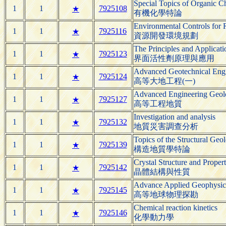
Special Topics of Organic C
1
1
7925108
★
有機化學特論
Environmental Controls for 
1
1
7925116
★
資源開發環境規劃
The Principles and Applicati
1
1
7925123
★
界面活性劑原理與應用
Advanced Geotechnical Engi
1
1
7925124
★
高等大地工程(一)
Advanced Engineering Geo
1
1
7925127
★
高等工程地質
Investigation and analysis
1
1
7925132
★
地質災害調查分析
Topics of the Structural Geo
1
1
7925139
★
構造地質學特論
Crystal Structure and Propert
1
1
7925142
★
晶體結構與性質
Advance Applied Geophysic
1
1
7925145
★
高等地球物理探勘
Chemical reaction kinetics
1
1
7925146
★
化學動力學