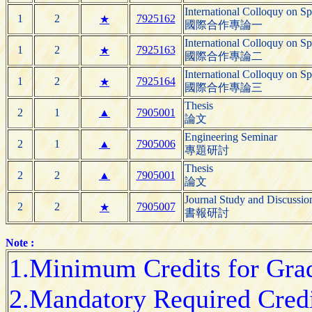
International Colloquy on Sp
1
2
7925162
★
國際合作專論一
International Colloquy on Sp
1
2
7925163
★
國際合作專論二
International Colloquy on Sp
1
2
7925164
★
國際合作專論三
Thesis
2
1
▲
7905001
論文
Engineering Seminar
2
1
▲
7905006
專題研討
Thesis
2
2
▲
7905001
論文
Journal Study and Discussio
2
2
7905007
★
書報研討
Note :
1.Minimum Credits for Gradu
2.Mandatory Required Credit