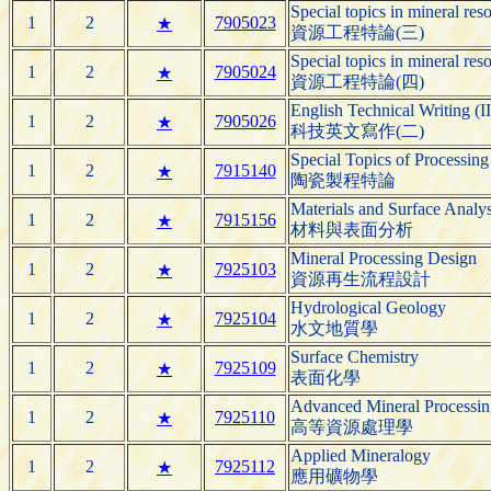
Special topics in mineral res
1
2
7905023
★
資源工程特論(三)
Special topics in mineral res
1
2
7905024
★
資源工程特論(四)
English Technical Writing (II
1
2
7905026
★
科技英文寫作(二)
Special Topics of Processing
1
2
7915140
★
陶瓷製程特論
Materials and Surface Analys
1
2
7915156
★
材料與表面分析
Mineral Processing Design
1
2
7925103
★
資源再生流程設計
Hydrological Geology
1
2
7925104
★
水文地質學
Surface Chemistry
1
2
7925109
★
表面化學
Advanced Mineral Processin
1
2
7925110
★
高等資源處理學
Applied Mineralogy
1
2
7925112
★
應用礦物學