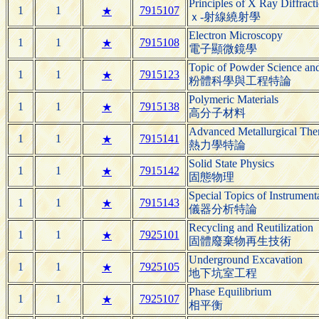
Principles of X Ray Diffract
1
1
7915107
★
ｘ-射線繞射學
Electron Microscopy
1
1
7915108
★
電子顯微鏡學
Topic of Powder Science an
1
1
7915123
★
粉體科學與工程特論
Polymeric Materials
1
1
7915138
★
高分子材料
Advanced Metallurgical Th
1
1
7915141
★
熱力學特論
Solid State Physics
1
1
7915142
★
固態物理
Special Topics of Instrument
1
1
7915143
★
儀器分析特論
Recycling and Reutilization
1
1
7925101
★
固體廢棄物再生技術
Underground Excavation
1
1
7925105
★
地下坑室工程
Phase Equilibrium
1
1
7925107
★
相平衡