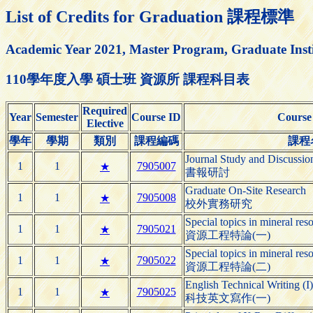
List of Credits for Graduation 課程標準
Academic Year 2021, Master Program, Graduate Insti
110學年度入學 碩士班 資源所 課程科目表
Required
Year
Semester
Course ID
Course
Elective
學年
學期
類別
課程編碼
課程
Journal Study and Discussio
1
1
7905007
★
書報研討
Graduate On-Site Research
1
1
7905008
★
校外實務研究
Special topics in mineral res
1
1
7905021
★
資源工程特論(一)
Special topics in mineral res
1
1
7905022
★
資源工程特論(二)
English Technical Writing (I)
1
1
7905025
★
科技英文寫作(一)