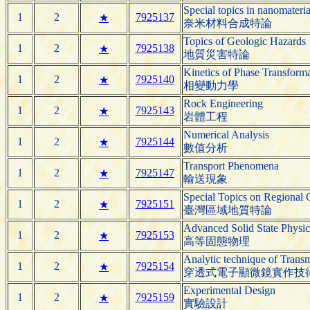
Special topics in nanomateria
1
2
7925137
★
奈米材料合成特論
Topics of Geologic Hazards
1
2
7925138
★
地質災害特論
Kinetics of Phase Transform
1
2
7925140
★
相變動力學
Rock Engineering
1
2
7925143
★
岩體工程
Numerical Analysis
1
2
7925144
★
數值分析
Transport Phenomena
1
2
7925147
★
輸送現象
Special Topics on Regional
1
2
7925151
★
臺灣區域地質特論
Advanced Solid State Physic
1
2
7925153
★
高等固態物理
Analytic technique of Trans
1
2
7925154
★
穿透式電子顯微鏡實作技
Experimental Design
1
2
7925159
★
實驗設計