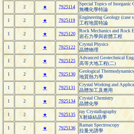
Special Topics of Inorganic
1
2
7925114
★
無機化學特論
Engineering Geology (case s
1
2
7925119
★
工程地質特論
Rock Mechanics and Rock E
1
2
7925120
★
岩石力學與岩體工程
Crystal Physics
1
2
7925122
★
晶體物理
Advanced Geotechnical Engi
1
2
7925125
★
高等大地工程(二)
Geological Thermodynamics
1
2
7925130
★
地質熱力學
Crystal Working and Applica
1
2
7925131
★
晶體加工及應用
Crystal Chemistry
1
2
7925134
★
晶體化學
ray Crystallography
1
2
7925135
★
X射線結晶學
Raman Spectroscopy
1
2
7925136
★
拉曼光譜學