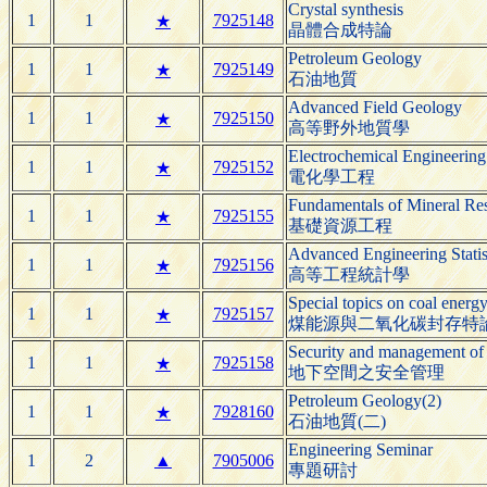
Crystal synthesis
1
1
7925148
★
晶體合成特論
Petroleum Geology
1
1
7925149
★
石油地質
Advanced Field Geology
1
1
7925150
★
高等野外地質學
Electrochemical Engineering
1
1
7925152
★
電化學工程
Fundamentals of Mineral Re
1
1
7925155
★
基礎資源工程
Advanced Engineering Statis
1
1
7925156
★
高等工程統計學
Special topics on coal ener
1
1
7925157
★
煤能源與二氧化碳封存特
Security and management of
1
1
7925158
★
地下空間之安全管理
Petroleum Geology(2)
1
1
7928160
★
石油地質(二)
Engineering Seminar
1
2
▲
7905006
專題研討