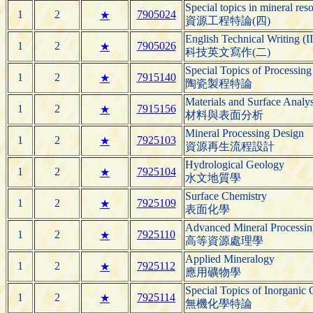
Special topics in mineral res
1
2
7905024
★
資源工程特論(四)
English Technical Writing (II
1
2
7905026
★
科技英文寫作(二)
Special Topics of Processing
1
2
7915140
★
陶瓷製程特論
Materials and Surface Analys
1
2
7915156
★
材料與表面分析
Mineral Processing Design
1
2
7925103
★
資源再生流程設計
Hydrological Geology
1
2
7925104
★
水文地質學
Surface Chemistry
1
2
7925109
★
表面化學
Advanced Mineral Processin
1
2
7925110
★
高等資源處理學
Applied Mineralogy
1
2
7925112
★
應用礦物學
Special Topics of Inorganic
1
2
7925114
★
無機化學特論