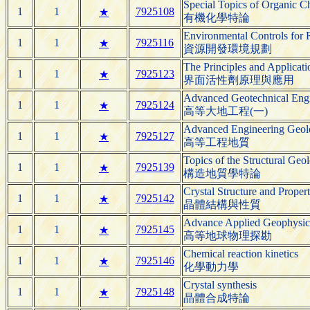
Special Topics of Organic C
1
1
7925108
★
有機化學特論
Environmental Controls for 
1
1
7925116
★
資源開發環境規劃
The Principles and Applicati
1
1
7925123
★
界面活性劑原理與應用
Advanced Geotechnical Engi
1
1
7925124
★
高等大地工程(一)
Advanced Engineering Geo
1
1
7925127
★
高等工程地質
Topics of the Structural Geo
1
1
7925139
★
構造地質學特論
Crystal Structure and Propert
1
1
7925142
★
晶體結構與性質
Advance Applied Geophysic
1
1
7925145
★
高等地球物理探勘
Chemical reaction kinetics
1
1
7925146
★
化學動力學
Crystal synthesis
1
1
7925148
★
晶體合成特論