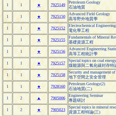
Petroleum Geology
1
1
7925149
★
石油地質
Advanced Field Geology
1
1
7925150
★
高等野外地質學
Electrochemical Engineering
1
1
7925152
★
電化學工程
Fundamentals of Mineral Re
1
1
7925155
★
基礎資源工程
Advanced Engineering Statis
1
1
7925156
★
高等工程統計學
Special topics on coal ener
1
1
7925157
★
煤能源與二氧化碳封存特
Security and management of
1
1
7925158
★
地下空間之安全管理
Petroleum Geology(2)
1
1
7928160
★
石油地質(二)
Engineering Seminar
1
2
▲
7905006
專題研討
Special topics in mineral res
1
2
7905023
★
資源工程特論(三)