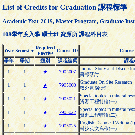
List of Credits for Graduation 課程標準
Academic Year 2019, Master Program, Graduate Insti
108學年度入學 碩士班 資源所 課程科目表
Required
Year
Semester
Course ID
Course
Elective
學年
學期
類別
課程編碼
課程
Journal Study and Discussio
1
1
7905007
★
書報研討
Graduate On-Site Research
1
1
7905008
★
校外實務研究
Special topics in mineral res
1
1
7905021
★
資源工程特論(一)
Special topics in mineral res
1
1
7905022
★
資源工程特論(二)
English Technical Writing (I)
1
1
7905025
★
科技英文寫作(一)