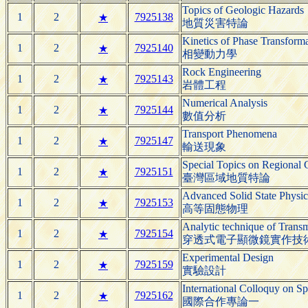
Topics of Geologic Hazards
1
2
7925138
★
地質災害特論
Kinetics of Phase Transform
1
2
7925140
★
相變動力學
Rock Engineering
1
2
7925143
★
岩體工程
Numerical Analysis
1
2
7925144
★
數值分析
Transport Phenomena
1
2
7925147
★
輸送現象
Special Topics on Regional
1
2
7925151
★
臺灣區域地質特論
Advanced Solid State Physic
1
2
7925153
★
高等固態物理
Analytic technique of Trans
1
2
7925154
★
穿透式電子顯微鏡實作技
Experimental Design
1
2
7925159
★
實驗設計
International Colloquy on Sp
1
2
7925162
★
國際合作專論一