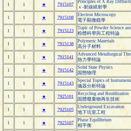
Principles of X Ray Diffract
1
1
7915107
★
ｘ-射線繞射學
Electron Microscopy
1
1
7915108
★
電子顯微鏡學
Topic of Powder Science an
1
1
7915123
★
粉體科學與工程特論
Polymeric Materials
1
1
7915138
★
高分子材料
Advanced Metallurgical Th
1
1
7915141
★
熱力學特論
Solid State Physics
1
1
7915142
★
固態物理
Special Topics of Instrument
1
1
7915143
★
儀器分析特論
Recycling and Reutilization
1
1
7925101
★
固體廢棄物再生技術
Underground Excavation
1
1
7925105
★
地下坑室工程
Phase Equilibrium
1
1
7925107
★
相平衡