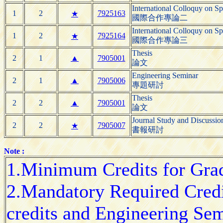
International Colloquy on Sp
1
2
7925163
★
國際合作專論二
International Colloquy on Sp
1
2
7925164
★
國際合作專論三
Thesis
2
1
▲
7905001
論文
Engineering Seminar
2
1
▲
7905006
專題研討
Thesis
2
2
▲
7905001
論文
Journal Study and Discussio
2
2
7905007
★
書報研討
Note :
1.Minimum Credits for Gradu
2.Mandatory Required Credit
credits and Engineering Sem