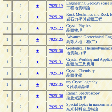
Engineering Geology (case s
1
2
7925119
★
工程地質特論
Rock Mechanics and Rock E
1
2
7925120
★
岩石力學與岩體工程
Crystal Physics
1
2
7925122
★
晶體物理
Advanced Geotechnical Engi
1
2
7925125
★
高等大地工程(二)
Geological Thermodynamics
1
2
7925130
★
地質熱力學
Crystal Working and Applica
1
2
7925131
★
晶體加工及應用
Crystal Chemistry
1
2
7925134
★
晶體化學
ray Crystallography
1
2
7925135
★
X射線結晶學
Raman Spectroscopy
1
2
7925136
★
拉曼光譜學
Special topics in nanomateria
1
2
7925137
★
奈米材料合成特論