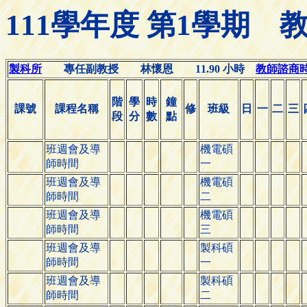
111學年度 第1學期
製科所
專任副教授 林懷恩 11.90 小時
教師諮商時間(
階
學
時
鐘
課號
課程名稱
修
班級
日
一
二
三
段
分
數
點
班週會及導
機電碩
師時間
一
班週會及導
機電碩
師時間
二
班週會及導
機電碩
師時間
三
班週會及導
製科碩
師時間
一
班週會及導
製科碩
師時間
二