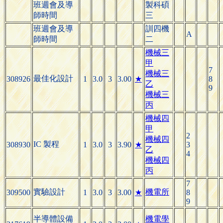
班週會及導
製科碩
師時間
三
班週會及導
訓四機
A
師時間
二
機械三
甲
7
機械三
最佳化設計
308926
1
3.0
3
3.00
★
8
乙
9
機械三
丙
機械四
甲
2
機械四
IC 製程
308930
1
3.0
3
3.90
★
3
乙
4
機械四
丙
7
實驗設計
機電所
309500
1
3.0
3
3.00
★
8
9
半導體設備
機電學