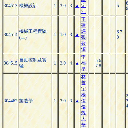
304513
機械設計
1
3.0
3
▲
定
5
江
王
建
機械工程實驗
評
6 7
304514
1
1.0
3
▲
8
(二)
張
敬
源
李
自動控制及實
5 6
304515
1
3.0
4
▲
福
7 8
驗
星
林
哲
宇
楊
304462
製造學
1
3.0
3
▲
侑
倫
魏
大
華