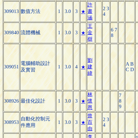
許
2 3
309013
數值方法
1
3.0
3
書
★
4
涵
王
6 7
309840
流體機械
1
3.0
3
金
★
8
樹
劉
電腦輔助設計
A B
309051
1
3.0
4
建
★
C D
及實習
緯
林
7
308926
最佳化設計
1
3.0
3
懷
8
★
9
恩
曾
自動化控制元
2 3
308953
1
3.0
3
百
★
4
件應用
由
李