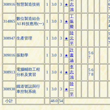
308916
智慧製造技術
1
3.0
3
志
★
鴻
丁
數位製造結合
314865
1
3.0
3
振
★
AI 科技應用(一)
卿
陸
308947
生產管理
1
3.0
3
元
★
平
許
5 6
309016
振動學
1
3.0
3
書
★
7
涵
李
電腦輔助工程
5 6
308913
1
3.0
4
志
★
7 8
分析及實習
鴻
陸
鐵道號誌與行
308938
1
3.0
3
一
★
車控制系統
平
小計
48.0
54