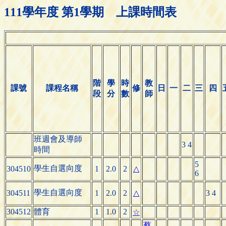
111學年度 第1學期 上課時間表
階
學
時
教
課號
課程名稱
修
日
一
二
三
四
段
分
數
師
班週會及導師
3 4
時間
5
學生自選向度
304510
1
2.0
2
△
6
學生自選向度
304511
1
2.0
2
△
3 4
304512
體育
1
1.0
2
☆
蔡