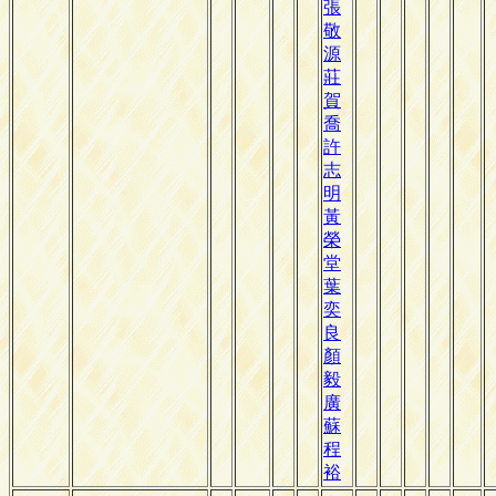
張
敬
源
莊
賀
喬
許
志
明
黃
榮
堂
葉
奕
良
顏
毅
廣
蘇
程
裕