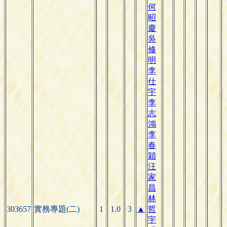
何
昭
慶
吳
修
明
李
仕
宇
李
志
鴻
李
春
穎
汪
家
昌
林
303657
實務專題(二)
1
1.0
3
▲
哲
宇