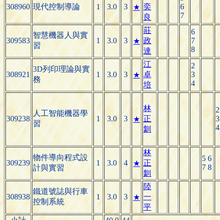
308960
現代控制導論
1
3.0
3
奕
6
★
7
良
莊
6
智慧機器人與實
309583
1
3.0
3
政
7
★
習
8
達
江
2
3D列印理論與實
308921
1
3.0
3
卓
3
★
務
4
培
林
2
人工智能機器學
309238
1
3.0
3
正
3
★
習
4
釧
林
物件導向程式設
5 6
309239
1
3.0
4
正
★
7 8
計與實習
釧
陸
鐵道號誌與行車
308938
1
3.0
3
一
★
控制系統
平