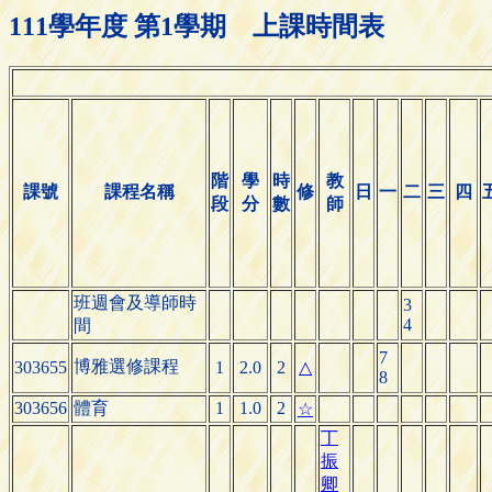
111學年度 第1學期 上課時間表
階
學
時
教
課號
課程名稱
修
日
一
二
三
四
段
分
數
師
班週會及導師時
3
4
間
7
博雅選修課程
303655
1
2.0
2
△
8
303656
體育
1
1.0
2
☆
丁
振
卿