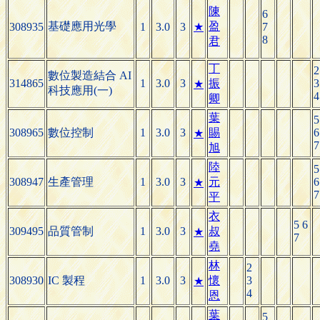
陳
6
基礎應用光學
盈
308935
1
3.0
3
★
7
8
君
丁
2
數位製造結合 AI
314865
1
3.0
3
振
3
★
科技應用(一)
4
卿
葉
5
308965
數位控制
1
3.0
3
賜
6
★
7
旭
陸
5
308947
生產管理
1
3.0
3
元
6
★
7
平
衣
5 6
309495
品質管制
1
3.0
3
叔
★
7
堯
林
2
308930
IC 製程
1
3.0
3
懷
3
★
4
恩
葉
5