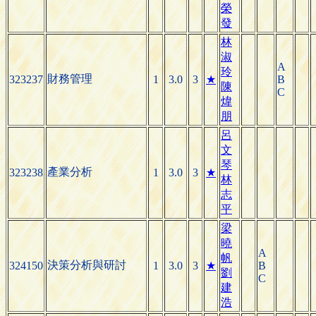
榮
發
林
淑
A
玲
財務管理
323237
1
3.0
3
★
B
陳
C
煒
朋
呂
文
琴
產業分析
323238
1
3.0
3
★
林
志
平
梁
曉
A
帆
決策分析與研討
324150
1
3.0
3
★
B
劉
C
建
浩