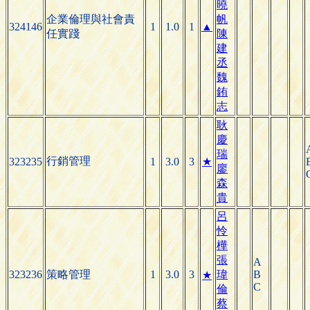
曉
企業倫理與社會責
帆
324146
1
1.0
1
▲
任實踐
陳
建
丞
魏
銪
志
耿
慶
瑞
行銷管理
323235
1
3.0
3
★
廖
森
貴
呂
怜
樺
張
A
323236
策略管理
1
3.0
3
瑋
B
★
C
倫
蔡