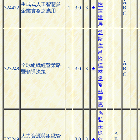
A
生成式人工智慧於
怡
324472
1
3.0
3
★
B
企業實務之應用
鍾
C
建
屏
吳
斯
偉
呂
怜
A
全球組織經營策略
樺
323248
1
3.0
3
★
B
暨領導決策
林
C
俊
裕
林
雅
惠
孫
弘
岳
徐
A
人力資源與組織管
323249
1
3.0
3
啟
B
★