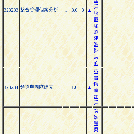
頌
舜
整合管理個案分析
323233
1
3.0
3
▲
耿
慶
瑞
劉
建
浩
鄭
辰
仰
范
書
愷
領導與團隊建立
323234
1
1.0
1
▲
翁
頌
舜
翁
頌
舜
梁