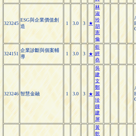
林
淑
ESG與企業價值創
玲
323245
1
3.0
3
★
造
胡
憲
倫
藍
企業診斷與個案輔
324151
1
3.0
3
經
★
導
堯
吳
建
文
鄭
323246
智慧金融
1
3.0
3
麗
★
珍
鍾
建
屏
黃
乾