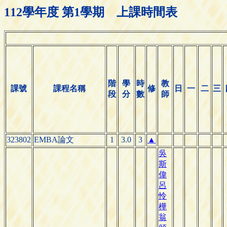
112學年度 第1學期 上課時間表
階
學
時
教
課號
課程名稱
修
日
一
二
三
段
分
數
師
323802
EMBA論文
1
3.0
3
▲
吳
斯
偉
呂
怜
樺
翁