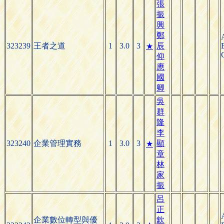
張
振
興
鄭
323239
王者之道
1
3.0
3
辰
★
仰
應
國
卿
吳
群
隆
李
323240
企業管理實務
1
3.0
3
顯
★
章
林
家
振
呂
正
企業數位轉型與優
欽