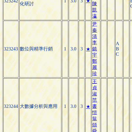
323242
1
3.0
3
★
化研討
陳
凱
瀛
尹
秦
清
李
A
323243
數位與精準行銷
1
3.0
3
鎮
B
★
C
宇
鄭
麗
珍
王
貞
淑
范
323244
大數據分析與應用
1
3.0
3
書
★
愷
翁
頌
舜