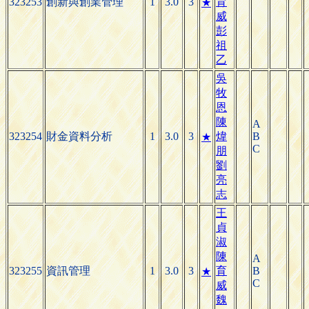
323253
創新與創業管理
1
3.0
3
育
★
威
彭
祖
乙
吳
牧
恩
陳
A
323254
財金資料分析
1
3.0
3
煒
B
★
C
朋
劉
亮
志
王
貞
淑
陳
A
323255
資訊管理
1
3.0
3
育
B
★
C
威
魏