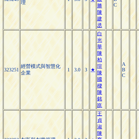
理
C
勝
陳
建
丞
白
光
華
陳
柏
A
經營模式與智慧化
瑄
323251
1
3.0
3
★
B
企業
陳
C
國
樑
陳
銘
崑
王
貞
淑
陳