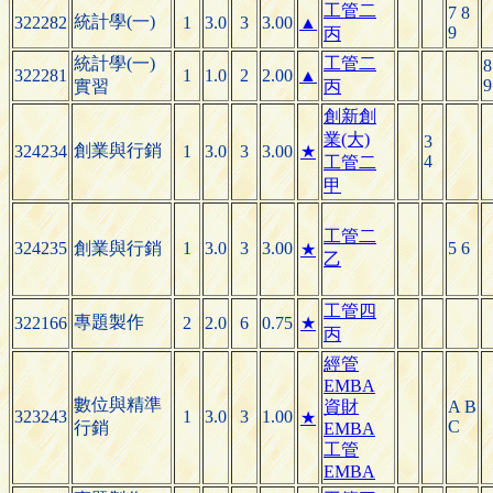
工管二
7 8
統計學(一)
322282
1
3.0
3
3.00
▲
9
丙
統計學(一)
工管二
8
322281
1
1.0
2
2.00
▲
9
實習
丙
創新創
業(大)
3
創業與行銷
324234
1
3.0
3
3.00
★
4
工管二
甲
工管二
324235
創業與行銷
1
3.0
3
3.00
5 6
★
乙
工管四
專題製作
322166
2
2.0
6
0.75
★
丙
經管
EMBA
數位與精準
資財
A B
323243
1
3.0
3
1.00
★
C
行銷
EMBA
工管
EMBA