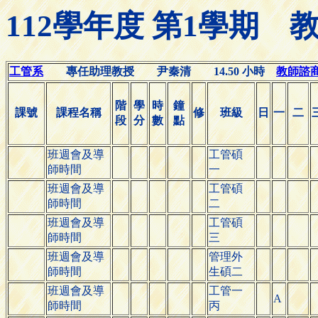
112學年度 第1學期
工管系
專任助理教授 尹秦清 14.50 小時
教師諮商時間
階
學
時
鐘
課號
課程名稱
修
班級
日
一
二
段
分
數
點
班週會及導
工管碩
師時間
一
班週會及導
工管碩
師時間
二
班週會及導
工管碩
師時間
三
班週會及導
管理外
師時間
生碩二
班週會及導
工管一
A
師時間
丙