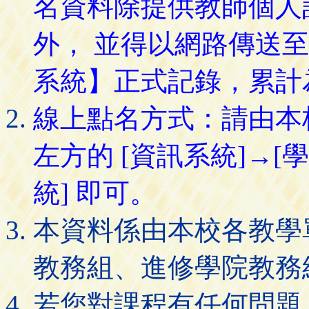
名資料除提供教師個人
外， 並得以網路傳送
系統】正式記錄，累計
線上點名方式：請由本
左方的 [資訊系統]→[
統] 即可。
本資料係由本校各教學
教務組、進修學院教務
若您對課程有任何問題