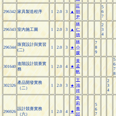
莊
5
296342
家具製造程序
1
2.0
3
▲
朝
6
7
尹
林
2
296343
室內施工圖
1
2.0
3
▲
仁
3
4
德
林
7
珠寶設計與實習
296344
1
2.0
3
小
8
★
(二)
9
媛
5
黃
進階設計競賽實
6
孟
301640
1
2.0
4
★
7
務
帆
8
王
2
產品開發實務
302326
1
2.0
3
鴻
3
★
（二）
4
祥
朱
莉
5
設計競賽實務
蕎
6
296926
1
2.0
4
★
7
（六）
邱