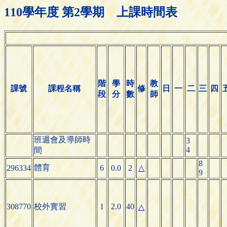
110學年度 第2學期 上課時間表
階
學
時
教
課號
課程名稱
修
日
一
二
三
四
段
分
數
師
班週會及導師時
3
4
間
8
體育
296334
6
0.0
2
△
9
308770
校外實習
1
2.0
40
△