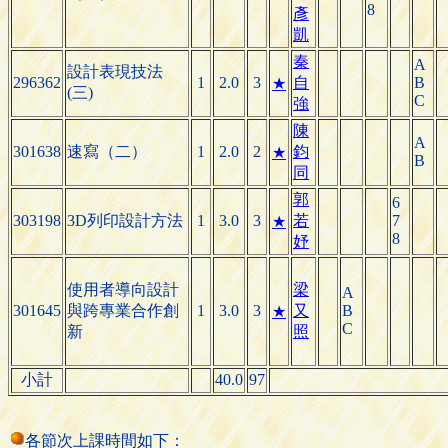
8
彥
凱
秦
A
設計表現技法
296362
1
2.0
3
自
B
★
(三)
C
強
陳
A
301638
速寫（二）
1
2.0
2
鈞
★
B
同
郭
6
303198
3D列印設計方法
1
3.0
3
若
7
★
8
妤
使用者導向設計
梁
A
301645
與跨專業合作創
1
3.0
3
又
B
★
C
新
照
小計
40.0
97
各節次上課時間如下：