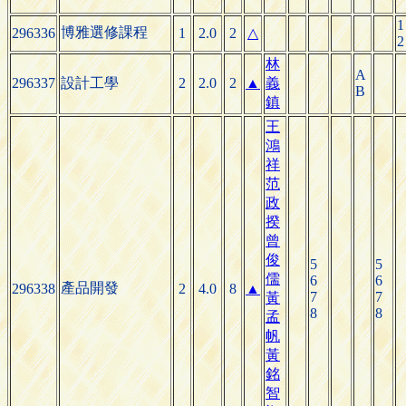
1
博雅選修課程
296336
1
2.0
2
△
2
林
A
296337
設計工學
2
2.0
2
▲
義
B
鎮
王
鴻
祥
范
政
揆
曾
俊
5
5
儒
6
6
產品開發
296338
2
4.0
8
▲
7
7
黃
8
8
孟
帆
黃
銘
智