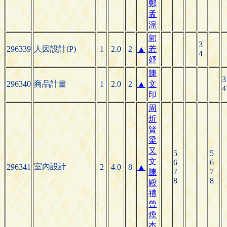
鄭
孟
淙
郭
3
296339
人因設計(P)
1
2.0
2
▲
若
4
妤
陳
3
296340
商品計畫
1
2.0
2
▲
文
4
印
周
炘
賢
梁
又
5
5
文
6
6
室內設計
296341
2
4.0
8
▲
7
7
陳
8
8
殿
禮
曾
煥
杰