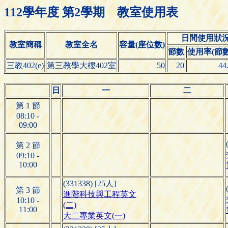
112學年度 第2學期 教室使用表
日間使用狀
教室簡稱
教室全名
容量(座位數)
節數
使用率(節數/
三教402(e)
第三教學大樓402室
50
20
44
日
一
二
第 1 節
08:10 -
09:00
第 2 節
09:10 -
10:00
(331338) [25人]
第 3 節
進階科技與工程英文
10:10 -
(二)
11:00
大二專業英文(一)