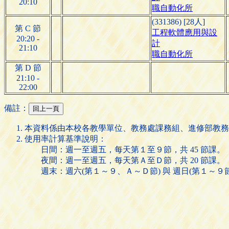
20:10
職自動化所
(331386) [28人]
第 C 節
工程軟體應用與設
20:20 -
計
21:10
職自動化所
第 D 節
21:10 -
22:00
備註：
本資料係由本校各教學單位、教務處課務組、進修部教務
使用率計算基準說明：
日間：週一至週五，每天第１至９節，共 45 節課。
夜間：週一至週五，每天第Ａ至Ｄ節，共 20 節課。
週末：週六(第１～９、Ａ～Ｄ節) 與 週日(第１～９節)