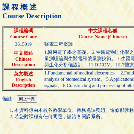
課 程 概 述
Course Description
課程編碼
中文課程名稱
Course Code
Course Name (Chinese)
3615019
醫電工程概論
1.醫用電子學之基礎。 2.生醫電物理化學
中文概述
量測理論與生醫電訊號量測技術。 7.生醫電
Chinese
Description
與生化分析儀設計。 11.DICOM、HL7
1.Fundamental of medical electronics。 2.Fund
英文概述
analysis of biomedical system。 5.Application
English
Description
signals。 8.Constructing and processing of u
備註：
本資料係由本校各教學單位、教務處課務組、進修部教務
若您對課程有任何問題，請洽各開課系所。