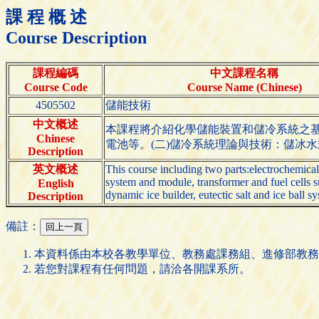
課 程 概 述
Course Description
課程編碼
中文課程名稱
Course Code
Course Name (Chinese)
4505502
儲能技術
中文概述
本課程將介紹化學儲能裝置和儲冷系統之基
Chinese
電池等。(二)儲冷系統理論與技術：儲冰
Description
英文概述
This course including two parts:electrochemica
system and module, transformer and fuel cells su
English
dynamic ice builder, eutectic salt and ice ball 
Description
備註：
本資料係由本校各教學單位、教務處課務組、進修部教務
若您對課程有任何問題，請洽各開課系所。