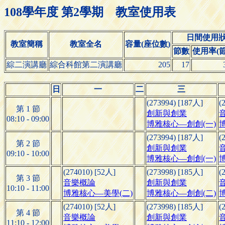
108學年度 第2學期 教室使用表
日間使用
教室簡稱
教室全名
容量(座位數)
節數
使用率(節
綜二演講廳
綜合科館第二演講廳
205
17
日
一
二
三
(273994) [187人]
(
第 1 節
創新與創業
08:10 - 09:00
博雅核心—創創(一)
(273994) [187人]
(
第 2 節
創新與創業
09:10 - 10:00
博雅核心—創創(一)
(274010) [52人]
(273998) [185人]
(
第 3 節
音樂概論
創新與創業
10:10 - 11:00
博雅核心—美學(二)
博雅核心—創創(二)
(274010) [52人]
(273998) [185人]
(
第 4 節
音樂概論
創新與創業
11:10 - 12:00