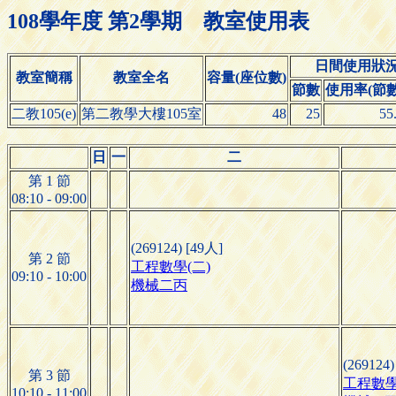
108學年度 第2學期 教室使用表
日間使用狀
教室簡稱
教室全名
容量(座位數)
節數
使用率(節數/
二教105(e)
第二教學大樓105室
48
25
55
日
一
二
第 1 節
08:10 - 09:00
(269124) [49人]
第 2 節
工程數學(二)
09:10 - 10:00
機械二丙
(269124)
第 3 節
工程數學
10:10 - 11:00