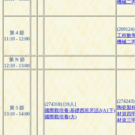
機械二
(269124)
第 4 節
工程數學
11:10 - 12:00
機械二
第 N 節
12:10 - 13:00
(274243)
(274318) [19人]
陶瓷製
第 5 節
國際觀培養:基礎西班牙語2(A1下)
13:10 - 14:00
材資四
國際觀培養(大)
材資三