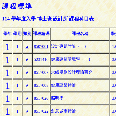
課 程 標 準
114 學年度入學 博士班 設計所 課程科目表
學年
學期
類別
課程編碼
課程名稱
學
1
設計專題討論（一）
1
▲
8507001
1.
1
健康建築環境學（一）
1
★
5231416
3.
1
永續規劃設計理論研究
1
★
8517007
3.
1
健康建築特論
1
★
8517008
3.
1
照明學
1
★
8517020
3.
1
創意城市特論
1
★
8517022
3.