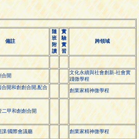
隨
實
班
驗
備註
跨領域
附
實
讀
習
文化永續與社會創新-社會實
創合開
踐微學程
丙合開和創創合開,配合
創業家精神微學程
工管二甲和創創合開
課/國際會議廳
創業家精神微學程