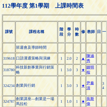
112學年度 第1學期 上課時間表
階
學
時
課號
課程名稱
修
教師
日
一
段
分
數
班週會及導師時間
陳涵
口語溝通策略與演練
319618
1
2.0
2
▲
秀
科技新創事業與行銷策
鍾明
318780
1
3.0
3
★
略
桉
尹秦
3
創業與行銷
324234
1
3.0
3
★
4
清
創業講座—創業是一場
吳斯
324787
1
1.0
1
★
馬拉松
偉