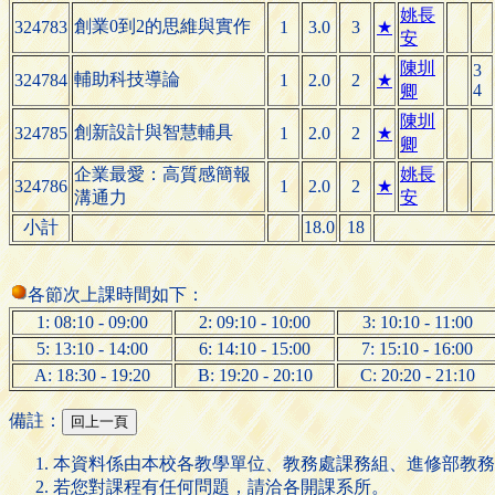
姚長
創業0到2的思維與實作
324783
1
3.0
3
★
安
陳圳
3
輔助科技導論
324784
1
2.0
2
★
4
卿
陳圳
創新設計與智慧輔具
324785
1
2.0
2
★
卿
企業最愛：高質感簡報
姚長
324786
1
2.0
2
★
溝通力
安
小計
18.0
18
各節次上課時間如下：
1: 08:10 - 09:00
2: 09:10 - 10:00
3: 10:10 - 11:00
5: 13:10 - 14:00
6: 14:10 - 15:00
7: 15:10 - 16:00
A: 18:30 - 19:20
B: 19:20 - 20:10
C: 20:20 - 21:10
備註：
本資料係由本校各教學單位、教務處課務組、進修部教務
若您對課程有任何問題，請洽各開課系所。