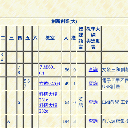
創新創業(大)
授
教學大
課
綱
二
三
四
五
六
教室
人
撤
語
與進度
言
表
3
4
先鋒601
7
查詢
文發三和創
56
0
8
(e)
電子四甲乙
5 6
六教627(e)
查詢
49
1
7
USR計畫
科研大樓
英
231e
查詢
EMI教學,
6
64
0
科研大樓
語
232e
查詢
前六週密集授
A
194
3