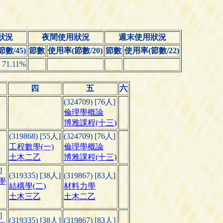
狀況
夜間使用狀況
週末使用狀況
數/45)
節數
使用率(節數/20)
節數
使用率(節數/22)
71.11%
四
五
六
(324709) [76人]
倫理學概論
博雅課程(十三)
(319868) [55人]
(324709) [76人]
工程數學(一)
倫理學概論
土木二乙
博雅課程(十三)
]
(319335) [38人]
(319867) [83人]
學
結構學(二)
材料力學
土木三乙
土木二乙
]
(319335) [38人]
(319867) [83人]