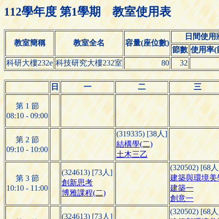
112學年度 第1學期 教室使用表
日間使用
教室簡稱
教室全名
容量(座位數)
節數
使用率(節
科研大樓232e
科技研究大樓232室
80
32
日
一
二
三
第 1 節
08:10 - 09:00
(319335) [38人]
第 2 節
結構學(二)
09:10 - 10:00
土木三乙
(320502) [68人
(324613) [73人]
建築與環境美
第 3 節
創新思考
10:10 - 11:00
建築一
博雅課程(二)
創意一
(320502) [68人
(324613) [73人]