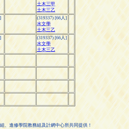
土木三甲
土木三乙
]
(319337) [66人]
水文學
土木三乙
]
(319337) [66人]
水文學
土木三乙
組、進修學院教務組及計網中心所共同提供！