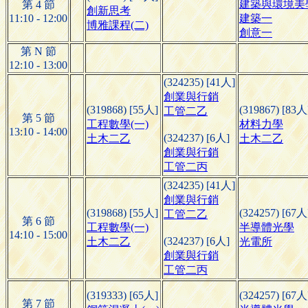
建築與環境美
第 4 節
創新思考
11:10 - 12:00
建築一
博雅課程(二)
創意一
第 N 節
12:10 - 13:00
(324235) [41人]
創業與行銷
(319868) [55人]
(319867) [83人
工管二乙
第 5 節
工程數學(一)
材料力學
13:10 - 14:00
(324237) [6人]
土木二乙
土木二乙
創業與行銷
工管二丙
(324235) [41人]
創業與行銷
(319868) [55人]
(324257) [67人
工管二乙
第 6 節
工程數學(一)
半導體光學
14:10 - 15:00
(324237) [6人]
土木二乙
光電所
創業與行銷
工管二丙
(319333) [65人]
(324257) [67人
第 7 節