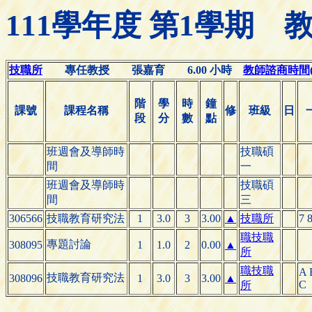
111學年度 第1學期
技職所
專任教授 張嘉育 6.00 小時
教師諮商時間(Off
階
學
時
鐘
課號
課程名稱
修
班級
日
段
分
數
點
班週會及導師時
技職碩
間
一
班週會及導師時
技職碩
間
三
306566
技職教育研究法
1
3.0
3
3.00
▲
技職所
7 
職技職
專題討論
308095
1
1.0
2
0.00
▲
所
職技職
A 
技職教育研究法
308096
1
3.0
3
3.00
▲
C
所