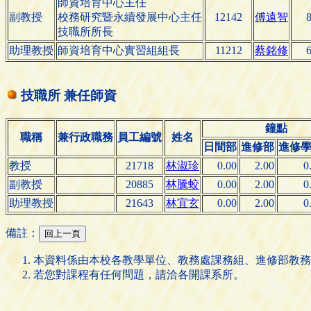
師資培育中心主任
副教授
校務研究暨永續發展中心主任
12142
傅遠智
8
技職所所長
助理教授
師資培育中心實習組組長
11212
蔡銘修
6
技職所 兼任師資
鐘點
職稱
兼行政職務
員工編號
姓名
日間部
進修部
進修
教授
21718
林淑珍
0.00
2.00
0
副教授
20885
林騰蛟
0.00
2.00
0
助理教授
21643
林宜玄
0.00
2.00
0
備註：
本資料係由本校各教學單位、教務處課務組、進修部教務
若您對課程有任何問題，請洽各開課系所。