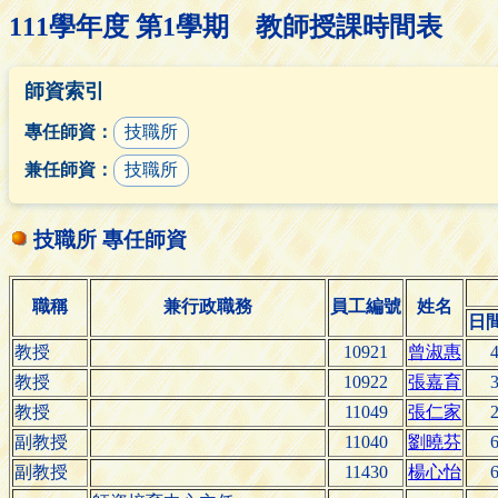
111學年度 第1學期 教師授課時間表
師資索引
專任師資：
技職所
兼任師資：
技職所
技職所 專任師資
職稱
兼行政職務
員工編號
姓名
日
教授
10921
曾淑惠
4
教授
10922
張嘉育
3
教授
11049
張仁家
2
副教授
11040
劉曉芬
6
副教授
11430
楊心怡
6