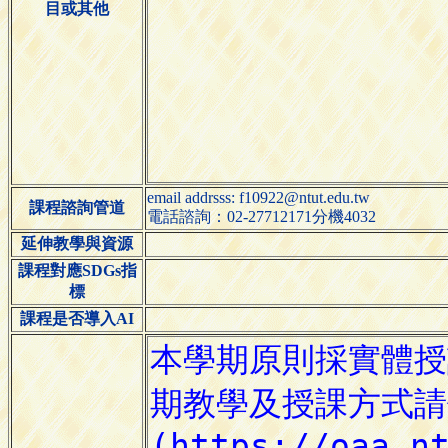
目或其他
email addrsss: f10922@ntut.edu.tw
課程諮詢管道
電話諮詢：02-27712171分機4032
延伸教學與資源
課程對應SDGs指
標
課程是否導入AI