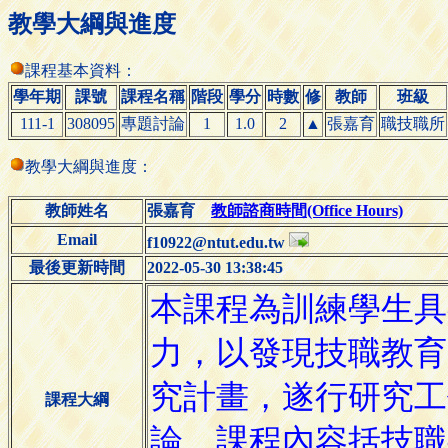
教學大綱與進度
課程基本資料：
學年期
課號
課程名稱
階段
學分
時數
修
教師
班級
111-1
308095
專題討論
1
1.0
2
▲
張嘉育
職技職所
教學大綱與進度：
教師姓名
張嘉育
教師諮商時間(Office Hours)
Email
f10922@ntut.edu.tw
最後更新時間
2022-05-30 13:38:45
課程大綱