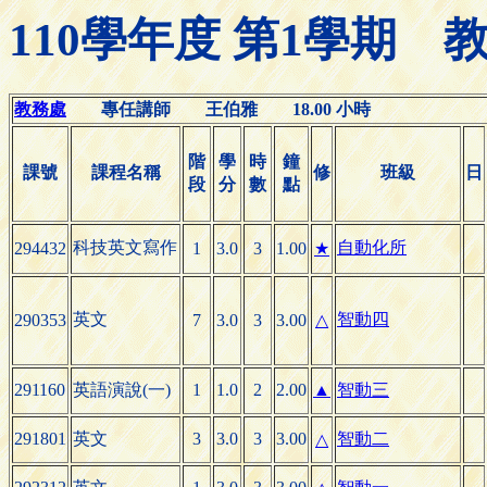
110學年度 第1學期
教務處
專任講師 王伯雅 18.00 小時
階
學
時
鐘
課號
課程名稱
修
班級
日
段
分
數
點
科技英文寫作
自動化所
294432
1
3.0
3
1.00
★
英文
智動四
290353
7
3.0
3
3.00
△
291160
英語演說(一)
1
1.0
2
2.00
▲
智動三
291801
英文
3
3.0
3
3.00
智動二
△