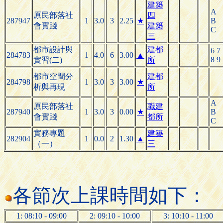
建築
A
原民部落社
四
287947
1
3.0
3
2.25
★
B
會實踐
建築
C
三
都市設計與
建都
6 7
284783
1
4.0
6
3.00
▲
8 9
實習(二)
所
都市空間分
建都
284798
1
3.0
3
3.00
★
析與再現
所
A
原民部落社
職建
287940
1
3.0
3
0.00
★
B
會實踐
都所
C
實務專題
建築
282904
1
0.0
2
1.30
▲
（一）
三
各節次上課時間如下：
1: 08:10 - 09:00
2: 09:10 - 10:00
3: 10:10 - 11:00