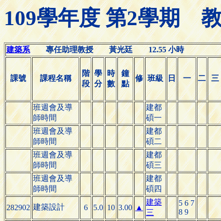
109學年度 第2學期
建築系
專任助理教授 黃光廷 12.55 小時
階
學
時
鐘
課號
課程名稱
修
班級
日
一
二
三
段
分
數
點
班週會及導
建都
師時間
碩一
班週會及導
建都
師時間
碩二
班週會及導
建都
師時間
碩三
班週會及導
建都
師時間
碩四
建築
5 6 7
建築設計
282902
6
5.0
10
3.00
▲
8 9
三