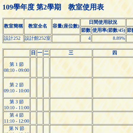
109學年度 第2學期 教室使用表
日間使用狀況
教室簡稱
教室全名
容量(座位數)
節數
使用率(節數/45)
節
設計252
設計館252室
4
8.89%
日
一
二
三
四
第 1 節
08:10 - 09:00
第 2 節
09:10 - 10:00
第 3 節
10:10 - 11:00
第 4 節
11:10 - 12:00
第 N 節