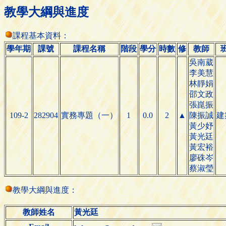
教學大綱與進度
課程基本資料：
學年期
課號
課程名稱
階段
學分
時數
修
教師
吳南葳
李美慧
林靜娟
邵文政
張崑振
109-2
282904
實務專題（一）
1
0.0
2
▲
陳振誠
建
黃少妤
黃光廷
黃宏裕
廖硃岑
蔡淑瑩
教學大綱與進度：
教師姓名
黃光廷