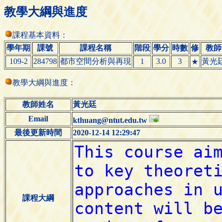
教學大綱與進度
課程基本資料：
學年期
課號
課程名稱
階段
學分
時數
修
教師
109-2
284798
都市空間分析與再現
1
3.0
3
黃光
★
教學大綱與進度：
教師姓名
黃光廷
Email
kthuang@ntut.edu.tw
最後更新時間
2020-12-14 12:29:47
課程大綱