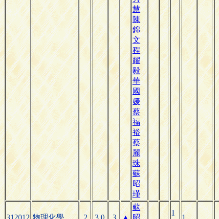
慧
陳
錦
文
程
耀
毅
華
國
媛
蔡
福
裕
蔡
麗
珠
蘇
昭
瑾
蘇
1
312012
物理化學
2
3.0
3
▲
昭
1