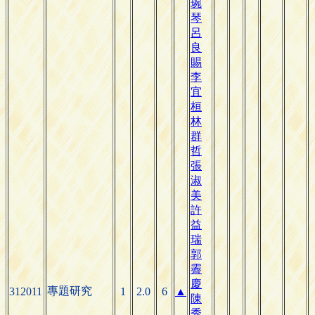
琬
琴
呂
良
賜
李
宜
桓
林
群
哲
張
淑
美
許
益
瑞
郭
霽
慶
專題研究
312011
1
2.0
6
▲
陳
秀