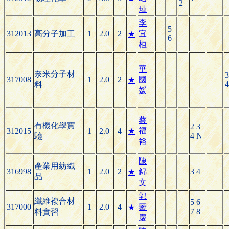
2
瑾
李
5
312013
高分子加工
1
2.0
2
宜
★
6
桓
華
奈米分子材
3
317008
1
2.0
2
國
★
4
料
媛
蔡
有機化學實
2 3
福
312015
1
2.0
4
★
4 N
驗
裕
陳
產業用紡織
316998
1
2.0
2
錦
3 4
★
品
文
郭
纖維複合材
5 6
317000
1
2.0
4
霽
★
7 8
料實習
慶