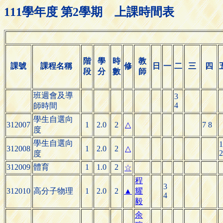
111學年度 第2學期 上課時間表
階
學
時
教
課號
課程名稱
修
日
一
二
三
四
段
分
數
師
班週會及導
3
4
師時間
學生自選向
312007
1
2.0
2
△
7 8
度
學生自選向
1
312008
1
2.0
2
△
2
度
312009
體育
1
1.0
2
☆
程
3
312010
高分子物理
1
2.0
2
▲
耀
4
毅
余