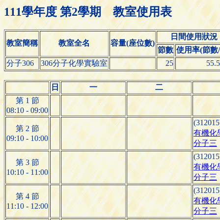
111學年度 第2學期 教室使用表
日間使用狀況
教室簡稱
教室全名
容量(座位數)
節數
使用率(節數/4
分子306
306分子化學實驗室
25
55.
日
一
二
第 1 節
08:10 - 09:00
(312015
第 2 節
有機化
09:10 - 10:00
分子三
(312015
第 3 節
有機化
10:10 - 11:00
分子三
(312015
第 4 節
有機化
11:10 - 12:00
分子三