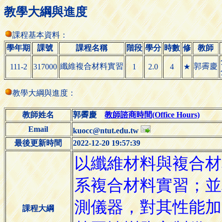
教學大綱與進度
課程基本資料：
學年期
課號
課程名稱
階段
學分
時數
修
教師
纖維複合材料實習
郭霽慶
111-2
317000
1
2.0
4
★
教學大綱與進度：
教師姓名
郭霽慶
教師諮商時間(Office Hours)
Email
kuocc@ntut.edu.tw
最後更新時間
2022-12-20 19:57:39
課程大綱