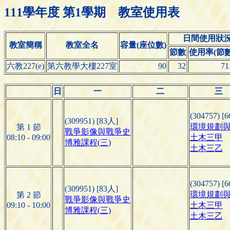
111學年度 第1學期 教室使用表
日間使用狀
教室簡稱
教室全名
容量(座位數)
節數
使用率(節數/
六教227(e)
第六教學大樓227室
90
32
71
日
一
二
三
(304757) [
(309951) [83人]
環境規劃
第 1 節
戰爭影像與戰爭史
08:10 - 09:00
土木三甲
博雅課程(三)
土木三乙
(304757) [
(309951) [83人]
環境規劃
第 2 節
戰爭影像與戰爭史
09:10 - 10:00
土木三甲
博雅課程(三)
土木三乙