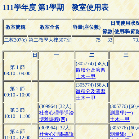
111學年度 第1學期 教室使用表
日間使用狀
教室簡稱
教室全名
容量(座位數)
節數
使用率(節數/
二教307(e)
第二教學大樓307室
75
33
73
日
一
二
三
(305774) [58人]
第 1 節
微積分及演習
08:10 - 09:00
土木一甲
(305774) [58人]
第 2 節
微積分及演習
09:10 - 10:00
土木一甲
(309964) [32人]
(305776) [60
第 3 節
社會心理學導論
測量學(一)
10:10 - 11:00
博雅課程(四)
土木一甲
(309964) [32人]
(305776) [60
第 4 節
社會心理學導論
測量學(一)
11:10 - 12:00