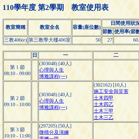
110學年度 第2學期 教室使用表
日間使用狀
教室簡稱
教室全名
容量(座位數)
節數
使用率(節數/
三教406(e)
第三教學大樓406室
50
27
60
日
一
二
(303048) [40人]
第 1 節
心理與人生
08:10 - 09:00
博雅課程(一)
(302162) [10人]
施工安全與災害
(303048) [40人]
土木四甲
第 2 節
心理與人生
09:10 - 10:00
土木四乙
博雅課程(一)
土木三甲
土木三乙
(297205) [50人]
第 3 節
微積分及演練
10:10 - 11:00
電機一甲