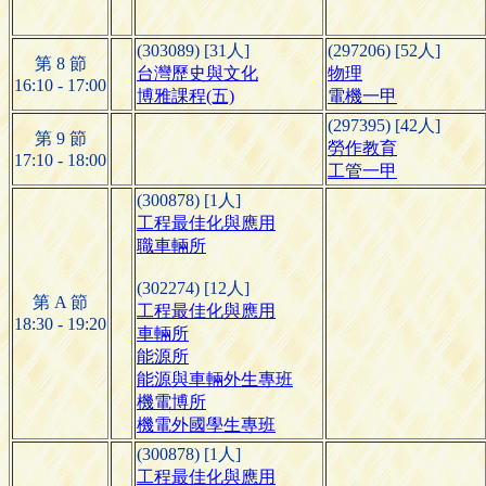
(303089) [31人]
(297206) [52人]
第 8 節
台灣歷史與文化
物理
16:10 - 17:00
博雅課程(五)
電機一甲
(297395) [42人]
第 9 節
勞作教育
17:10 - 18:00
工管一甲
(300878) [1人]
工程最佳化與應用
職車輛所
(302274) [12人]
第 A 節
工程最佳化與應用
18:30 - 19:20
車輛所
能源所
能源與車輛外生專班
機電博所
機電外國學生專班
(300878) [1人]
工程最佳化與應用