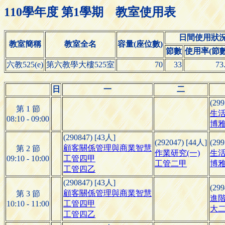
110學年度 第1學期 教室使用表
日間使用狀
教室簡稱
教室全名
容量(座位數)
節數
使用率(節數/
六教525(e)
第六教學大樓525室
70
33
73
日
一
二
(299
第 1 節
生
08:10 - 09:00
博雅
(290847) [43人]
(292047) [44人]
(299
顧客關係管理與商業智慧
第 2 節
作業研究(一)
生
09:10 - 10:00
工管四甲
工管二甲
博雅
工管四乙
(290847) [43人]
(299
顧客關係管理與商業智慧
第 3 節
進階
10:10 - 11:00
工管四甲
大二
工管四乙