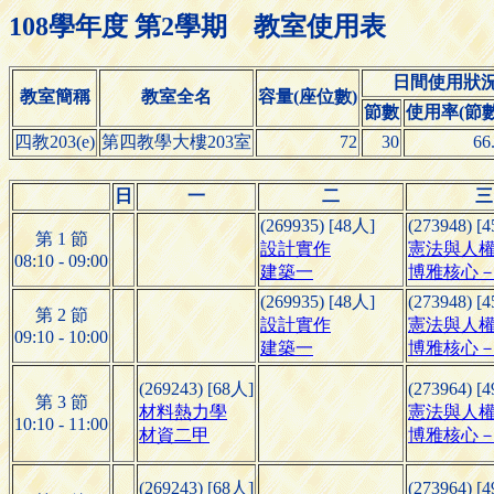
108學年度 第2學期 教室使用表
日間使用狀
教室簡稱
教室全名
容量(座位數)
節數
使用率(節數/
四教203(e)
第四教學大樓203室
72
30
66
日
一
二
三
(269935) [48人]
(273948) [
第 1 節
設計實作
憲法與人
08:10 - 09:00
建築一
博雅核心－
(269935) [48人]
(273948) [
第 2 節
設計實作
憲法與人
09:10 - 10:00
建築一
博雅核心－
(269243) [68人]
(273964) [
第 3 節
材料熱力學
憲法與人
10:10 - 11:00
材資二甲
博雅核心－
(269243) [68人]
(273964) [