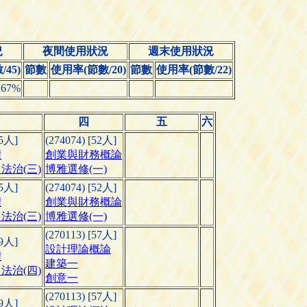
況
夜間使用狀況
週末使用狀況
45)
節數
使用率(節數/20)
節數
使用率(節數/22)
.67%
四
五
六
45人]
(274074) [52人]
權
創業與財務概論
法治(三)
博雅選修(一)
45人]
(274074) [52人]
權
創業與財務概論
法治(三)
博雅選修(一)
(270113) [57人]
49人]
設計理論概論
權
建築一
法治(四)
創意一
(270113) [57人]
49人]