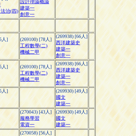
設計理論概論
權
建築一
法治(四)
創意一
(269938) [66人]
55人]
(269100) [78人]
西洋建築史
工程數學(二)
建築一
機械二甲
創意一
(269938) [66人]
55人]
(269100) [78人]
西洋建築史
工程數學(二)
建築一
機械二甲
創意一
55人]
(269930) [49人]
國文
建築一
(270043) [43人]
(269930) [49人]
服務學習
國文
電資一
建築一
(270058) [56人]