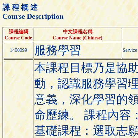
課 程 概 述
Course Description
課程編碼
中文課程名稱
Course Code
Course Name (Chinese)
服務學習
1400099
Service
本課程目標乃是協
動，認識服務學習
意義，深化學習的
命歷練。 課程內容
基礎課程：選取志