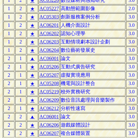
1
2
AC05226
數位媒材與感知研究
3.0
★
1
2
AC05227
高動態範圍影像
2.0
★
1
2
AC05303
創新服務案例分析
3.0
★
1
2
AC06201
人機介面設計
3.0
★
1
2
AC06202
認知心理學
3.0
★
1
2
AC06203
互動情境劇本設計企劃
3.0
★
1
2
AC06204
數位藝術發展史
3.0
★
2
1
▲
AC06001
論文
3.0
2
1
AC05206
互動式廣告研究
3.0
★
2
1
AC05207
虛擬實境應用
3.0
★
2
1
AC05208
機電與設計整合
3.0
★
2
1
AC05219
校外實務研究
3.0
★
2
1
AC06209
數位音訊處理與音樂製作
3.0
★
2
1
AC06212
分析性速寫
3.0
★
2
2
▲
AC06001
論文
3.0
2
2
AC06206
遊戲媒體設計
3.0
★
2
2
AC06207
複合媒體裝置
3.0
★