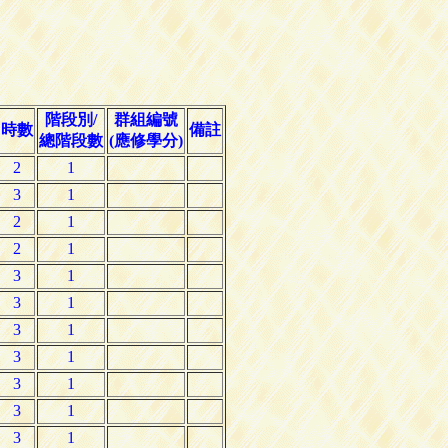
階段別/
群組編號
時數
備註
總階段數
(應修學分)
2
1
3
1
2
1
2
1
3
1
3
1
3
1
3
1
3
1
3
1
3
1