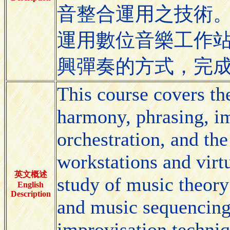
音整合運用之技術
運用數位音樂工作
興彈奏的方式，完
This course covers the
harmony, phrasing, im
orchestration, and th
workstations and virt
英文概述
study of music theory
English
Description
and music sequencing,
improvisation techniq