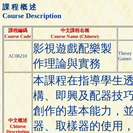
課 程 概 述
Course Description
課程編碼
中文課程名稱
Course Code
Course Name (Chinese)
影視遊戲配樂製
Theory 
AC06210
Games
作理論與實務
本課程在指導學生
構、即興及配器技
創作的基本能力，
中文概述
器、取樣器的使用
Chinese
Description