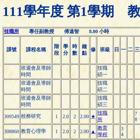
111學年度 第1學期
技職所
專任副教授 傅遠智 8.00 小時
階
學
時
鐘
課號
課程名稱
修
班級
日
一
二
三
段
分
數
點
班週會及導師
技職
時間
碩一
班週會及導師
技職
時間
碩二
班週會及導師
技職
時間
碩三
技職
7
校務研究
309549
1
2.0
2
2.00
★
8
所
教育
3
教育心理學
308860
1
2.0
2
2.00
▲
4
學程