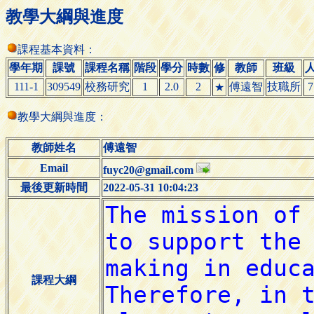
教學大綱與進度
課程基本資料：
學年期
課號
課程名稱
階段
學分
時數
修
教師
班級
111-1
309549
校務研究
1
2.0
2
傅遠智
技職所
7
★
教學大綱與進度：
教師姓名
傅遠智
Email
fuyc20@gmail.com
最後更新時間
2022-05-31 10:04:23
課程大綱