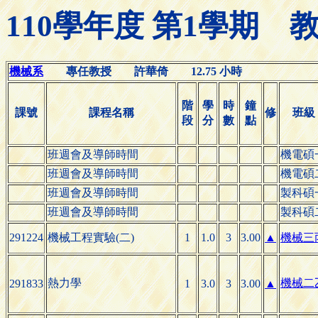
110學年度 第1學期
機械系
專任教授 許華倚 12.75 小時
階
學
時
鐘
課號
課程名稱
修
班級
段
分
數
點
班週會及導師時間
機電碩
班週會及導師時間
機電碩
班週會及導師時間
製科碩
班週會及導師時間
製科碩
291224
機械工程實驗(二)
1
1.0
3
3.00
▲
機械三
熱力學
機械二
291833
1
3.0
3
3.00
▲