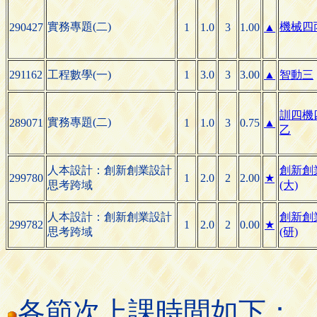
實務專題(二)
機械四
290427
1
1.0
3
1.00
▲
291162
工程數學(一)
1
3.0
3
3.00
▲
智動三
訓四機
實務專題(二)
289071
1
1.0
3
0.75
▲
乙
人本設計：創新創業設計
創新創
299780
1
2.0
2
2.00
★
思考跨域
(大)
人本設計：創新創業設計
創新創
299782
1
2.0
2
0.00
★
思考跨域
(研)
各節次上課時間如下：