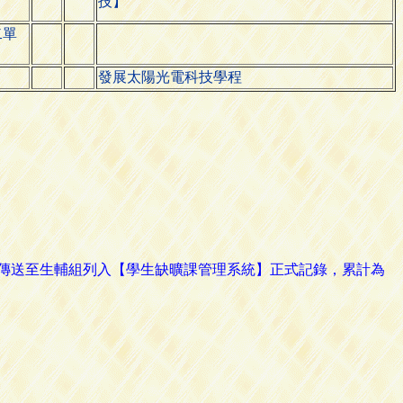
技】
二單
發展太陽光電科技學程
路傳送至生輔組列入【學生缺曠課管理系統】正式記錄，累計為