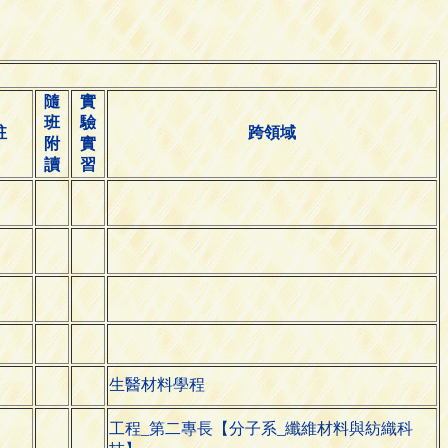
隨
實
班
驗
註
跨領域
附
實
讀
習
生醫材料學程
工程_第二專長【分子系_纖維材料與紡織科