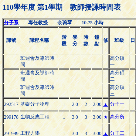
110學年度 第1學期 教師授課時間表
分子系
專任教授 余琬琴 10.75 小時
階
學
時
鐘
課號
課程名稱
修
班級
日
段
分
數
點
班週會及導師時
高分碩
間
一
班週會及導師時
高分碩
間
二
班週會及導師時
高分碩
間
三
基礎分子物理
分子一
292517
1
2.0
2
2.00
▲
生物反應工程
高分所
299178
1
3.0
3
3.00
★
工程力學
分子二
291999
1
3.0
3
3.00
▲