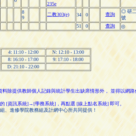
6
235e
◎ 研
8
二教303(e)
查詢
34
0
9
號
51
0
查詢
◎
4: 11:10 - 12:00
N: 12:10 - 13:00
8: 16:10 - 17:00
9: 17:10 - 18:00
D: 21:10 - 22:00
名資料除提供教師個人記錄與統計學生出缺席情形外， 並得以網
資訊系統]→[學務系統]，再點選 [線上點名系統] 即可。
組、進修學院教務組及計網中心所共同提供！