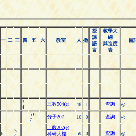
授
教學大
課
綱
一
二
三
四
五
六
教室
人
撤
備
語
與進度
言
表
3
三教504(e)
查詢
48
1
◎
4
5 6
分子207
查詢
10
0
◎
7
二教207(e)
5
查詢
6
59
0
◎
科研大樓