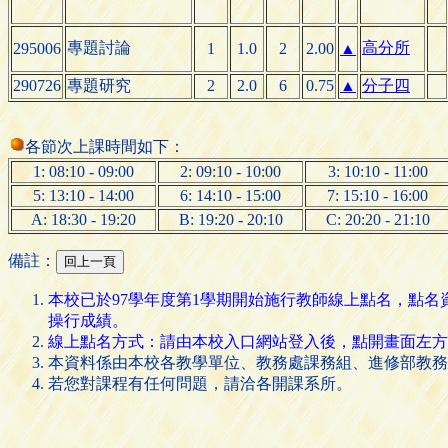
專題討論
高分所
295006
1
1.0
2
2.00
▲
290726
專題研究
2
2.0
6
0.75
▲
分子四
各節次上課時間如下：
1: 08:10 - 09:00
2: 09:10 - 10:00
3: 10:10 - 11:00
5: 13:10 - 14:00
6: 14:10 - 15:00
7: 15:10 - 16:00
A: 18:30 - 19:20
B: 19:20 - 20:10
C: 20:20 - 21:10
備註：
本校已於97學年度第1學期開始施行教師線上點名，點
操行成績。
線上點名方式：請由本校入口網站登入後，點開畫面左方的 [
本資料係由本校各教學單位、教務處課務組、進修部教務
若您對課程有任何問題，請洽各開課系所。