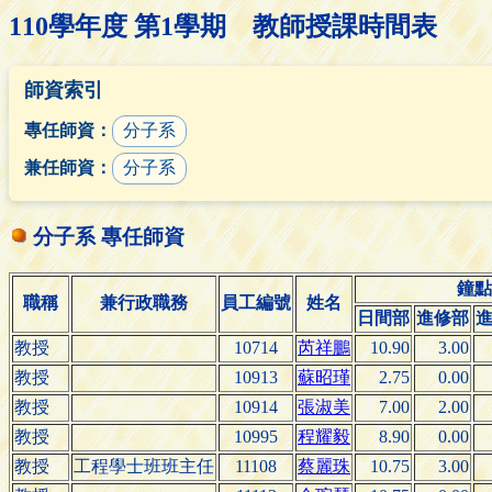
110學年度 第1學期 教師授課時間表
師資索引
專任師資：
分子系
兼任師資：
分子系
分子系 專任師資
鐘點
職稱
兼行政職務
員工編號
姓名
日間部
進修部
教授
10714
芮祥鵬
10.90
3.00
教授
10913
蘇昭瑾
2.75
0.00
教授
10914
張淑美
7.00
2.00
教授
10995
程耀毅
8.90
0.00
教授
工程學士班班主任
11108
蔡麗珠
10.75
3.00