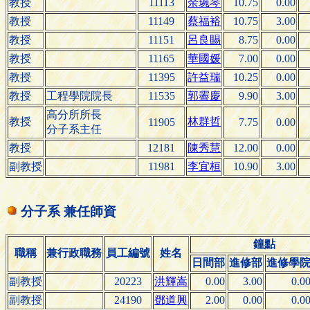
教授
11113
余琬琴
10.75
0.00
教授
11149
蔡福裕
10.75
3.00
教授
11151
呂良賜
8.75
0.00
教授
11165
華國媛
7.00
0.00
教授
11395
許益瑞
10.25
0.00
教授
工程學院院長
11535
郭霽慶
9.90
3.00
高分所所長
教授
林群哲
11905
7.75
0.00
分子系主任
教授
12181
陳秀慧
12.00
0.00
副教授
11981
李宜桓
10.90
3.00
分子系 兼任師資
鐘點
職稱
兼行政職務
員工編號
姓名
日間部
進修部
進修學
副教授
20223
洪輝嵩
0.00
3.00
0.0
副教授
24190
鄧道興
2.00
0.00
0.0