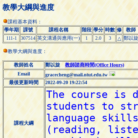
教學大綱與進度
課程基本資料：
學年期
課號
課程名稱
階段
學分
時數
修
教師
111-1
307514
英文溝通與應用(一)
1
2.0
3
鄭以
△
教學大綱與進度：
教師姓名
鄭以旋
教師諮商時間(Office Hours)
Email
gracecheng@mail.ntut.edu.tw
最後更新時間
2022-09-20 19:22:54
課程大綱