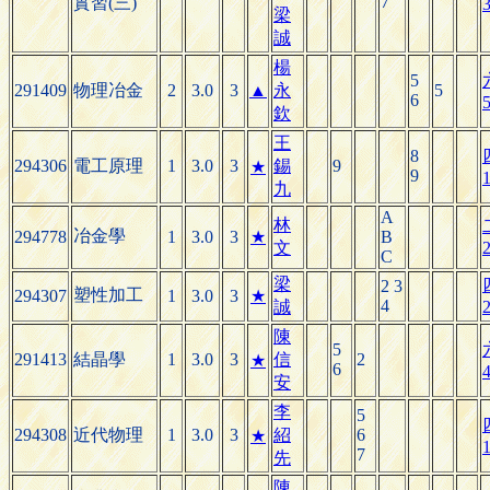
7
實習(三)
3
梁
誠
楊
5
291409
物理冶金
2
3.0
3
▲
永
5
6
5
欽
王
8
294306
電工原理
1
3.0
3
錫
9
★
9
1
九
A
林
冶金學
294778
1
3.0
3
★
B
文
2
C
梁
2 3
塑性加工
294307
1
3.0
3
★
4
誠
2
陳
5
291413
結晶學
1
3.0
3
信
2
★
6
4
安
李
5
294308
近代物理
1
3.0
3
紹
6
★
1
7
先
陳