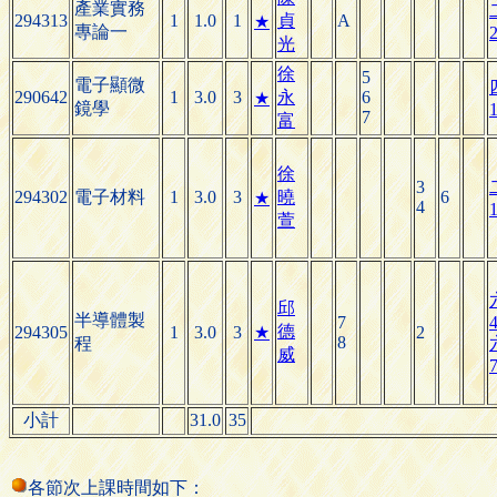
產業實務
294313
1
1.0
1
貞
A
★
專論一
2
光
徐
5
電子顯微
290642
1
3.0
3
永
6
★
鏡學
1
7
富
徐
3
294302
電子材料
1
3.0
3
曉
6
★
4
1
萱
邱
半導體製
7
4
德
294305
1
3.0
3
★
2
8
程
威
7
小計
31.0
35
各節次上課時間如下：