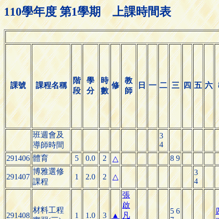
110學年度 第1學期 上課時間表
階
學
時
教
課號
課程名稱
修
日
一
二
三
四
五
六
段
分
數
師
班週會及
3
4
導師時間
291406
體育
5
0.0
2
8 9
△
博雅選修
3
291407
1
2.0
2
△
4
課程
張
啟
材料工程
5 6
291408
1
1.0
3
▲
凡