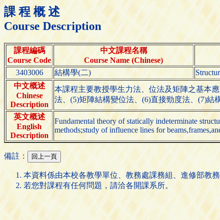
課 程 概 述
Course Description
課程編碼
中文課程名稱
Course Code
Course Name (Chinese)
3403006
結構學(二)
Structur
中文概述
本課程主要教授學生力法、位法及矩陣之基本應用：(
Chinese
法、(5)矩陣結構變位法、(6)直接勁度法、(7)
Description
英文概述
Fundamental theory of statically indeterminate structu
English
methods;study of influence lines for beams,frames,and
Description
備註：
本資料係由本校各教學單位、教務處課務組、進修部教務
若您對課程有任何問題，請洽各開課系所。